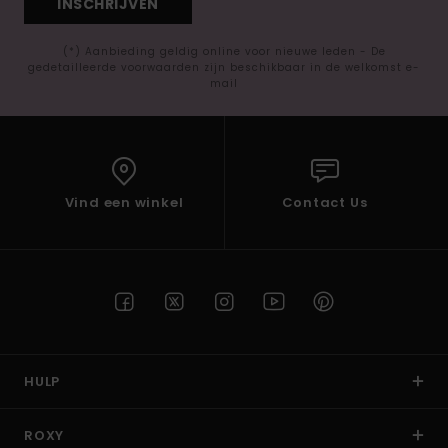
INSCHRIJVEN
(*) Aanbieding geldig online voor nieuwe leden - De
gedetailleerde voorwaarden zijn beschikbaar in de welkomst e-
mail
Vind een winkel
Contact Us
HULP
ROXY