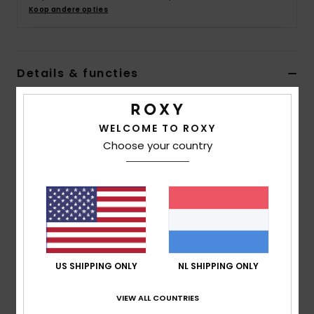
Swim
Koop andere opties
Kleding
Details & functies
Accessoires
Dames Cheeky Bikinibroekje
WELCOME TO ROXY
Stijl
ERJX404706
Kleurcode
xkbn
Schoenen
Choose your country
Kenmerken
Fitness
Stof:
Zachte, gerecyclede, bestendige, stretch
nylonstof
Snow
bedekking:
uitgesneden model
Sluiting:
Geknoopt
Hoogte taille:
Halfhoge taille
US SHIPPING ONLY
NL SHIPPING ONLY
Branding:
Rubberen ROXY-plaatje
De look van het product kan ietsje veranderen
VIEW ALL COUNTRIES
afhankelijk van de plaatsing van de print