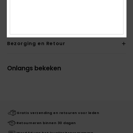
Samenstelling
[Hoofdmateriaal] 87% gerecycled nylon,
13% elastaan
Bezorging en Retour
Onlangs bekeken
Gratis verzending en retouren voor leden
Retourneren binnen 30 dagen