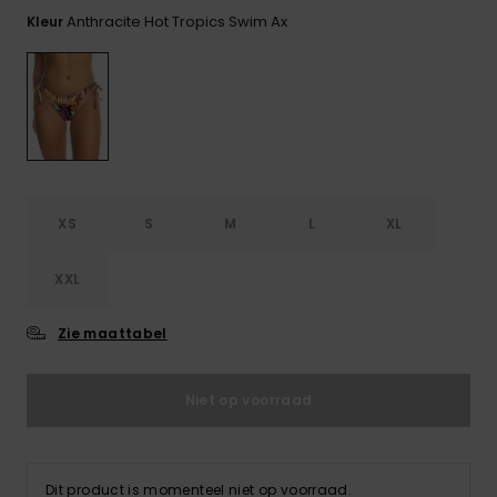
FAQ
Playsuits
Riemen &
Snowboard
bekijken
Anthracite Hot Tropics Swim Ax
Kleur
Technische
portemonne
ROXY APP
tassen
Shorts
Surf
Handschoen
VERLANGLIJST
Snow
& sjaals
Rokken
Accessoires
Schultassen
Schoolartik
Hoeden &
mutsen
Accessoires
XS
S
M
L
XL
Zonnebrillen
XXL
Wetsuits
Zie maattabel
Rashguards
Niet op voorraad
neopreen
accessoires
Dit product is momenteel niet op voorraad.