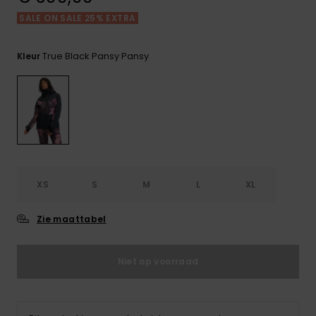
FAQ
Playsuits
Riemen &
Snowboard
bekijken
Technische
portemonne
SALE ON SALE 25% EXTRA
ROXY APP
tassen
Shorts
Surf
True Black Pansy Pansy
Kleur
Handschoen
VERLANGLIJST
Snow
& sjaals
Rokken
Accessoires
Schultassen
Schoolartik
Hoeden &
mutsen
Accessoires
Zonnebrillen
XS
S
M
L
XL
Wetsuits
Zie maattabel
Rashguards
Niet op voorraad
neopreen
accessoires