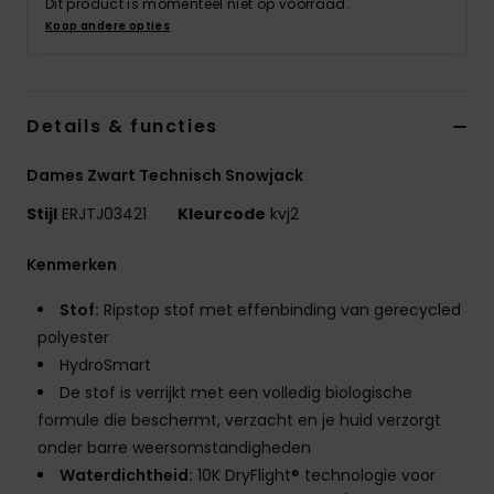
Dit product is momenteel niet op voorraad.
Swim
Koop andere opties
Kleding
Details & functies
Accessoires
Dames Zwart Technisch Snowjack
Schoenen
Stijl
ERJTJ03421
Kleurcode
kvj2
Kenmerken
Fitness
Stof:
Ripstop stof met effenbinding van gerecycled
polyester
Snow
HydroSmart
De stof is verrijkt met een volledig biologische
formule die beschermt, verzacht en je huid verzorgt
onder barre weersomstandigheden
Waterdichtheid:
10K DryFlight® technologie voor