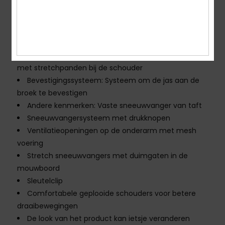
Borstzakken
Mediazak en brilzak aan de binnenkant
Mouwzak voor skipas
Naden:
Belangrijkste naden afgeplakt
Voering:
Lichte polyester taftvoering en taft in reliëf
met stretchpanden bij de schouder
Bevestigingssysteem: Systeem om de jas aan de
broek te bevestigen
Andere kenmerken: Vaste sneeuwvanger van taft
Sneeuwvangersysteem met drukknopen
Ventilatieopeningen op de onderarm met mesh
voering
Stretch sneeuwvangers met duimgaten in de
mouwboord
Sleutelclip
Comfortabele geplooide schouders voor betere
draaibewegingen
De look van het product kan ietsje veranderen