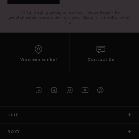
(*) Aanbieding geldig online voor nieuwe leden - De
gedetailleerde voorwaarden zijn beschikbaar in de welkomst e-
mail
Vind een winkel
Contact Us
HULP
ROXY