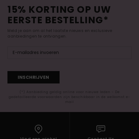
15% KORTING OP UW
EERSTE BESTELLING*
Meld je aan om al het laatste nieuws en exclusieve
aanbiedingen te ontvangen.
INSCHRIJVEN
(*) Aanbieding geldig online voor nieuwe leden - De
gedetailleerde voorwaarden zijn beschikbaar in de welkomst e-
mail
Vind een winkel
Contact Us