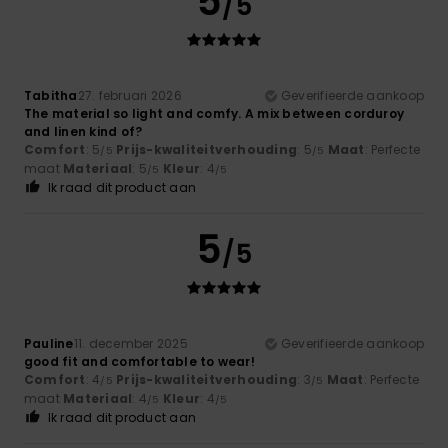
5
/5
Tabitha
27. februari 2026
Geverifieerde aankoop
The material so light and comfy. A mix between corduroy
and linen kind of?
Comfort
: 5
Prijs-kwaliteitverhouding
: 5
Maat
: Perfecte
/5
/5
maat
Materiaal
: 5
Kleur
: 4
/5
/5
Ik raad dit product aan
5
/5
Pauline
11. december 2025
Geverifieerde aankoop
good fit and comfortable to wear!
Comfort
: 4
Prijs-kwaliteitverhouding
: 3
Maat
: Perfecte
/5
/5
maat
Materiaal
: 4
Kleur
: 4
/5
/5
Ik raad dit product aan