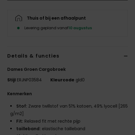
Swim
Thuis of bij een afhaalpunt
Kleding
Levering gepland vanaf
10 augustus
Accessoires
Details & functies
Schoenen
Dames Groen Cargobroek
Fitness
Stijl
ERJNP03584
Kleurcode
gld0
Snow
Kenmerken
Stof:
Zware twillstof van 51% katoen, 49% lyocell [265
g/m2]
Fit:
Relaxed fit met rechte pijp
tailleband:
elastische tailleband