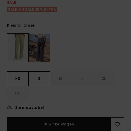
FAQ
Playsuits
Riemen &
Snowboard
SALE
bekijken
Technische
portemonne
SALE ON SALE 25% EXTRA
ROXY APP
tassen
Shorts
Surf
Handschoen
Oil Green
Kleur
VERLANGLIJST
Snow
& sjaals
Rokken
Accessoires
Schultassen
Schoolartik
Hoeden &
mutsen
Accessoires
Zonnebrillen
XS
S
M
L
XL
Wetsuits
XXL
Rashguards
Zie maattabel
neopreen
accessoires
In winkelwagen