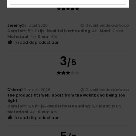
Jeremy
28. april 2026
Geverifieerde aankoop
Comfort
: 5
Prijs-kwaliteitverhouding
: 4
Maat
: Groot
/5
/5
Materiaal
: 4
Kleur
: 4
/5
/5
Ik raad dit product aan
3
/5
Chiara
29. maart 2026
Geverifieerde aankoop
The product fits well, apart from the waistband being too
tight
Comfort
: 3
Prijs-kwaliteitverhouding
: 3
Maat
: Klein
/5
/5
Materiaal
: 4
Kleur
: 4
/5
/5
Ik raad dit product aan