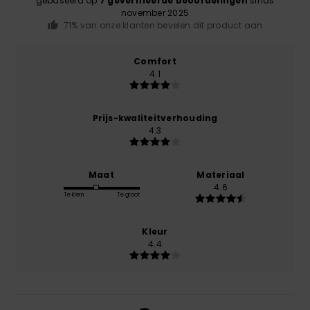
gebaseerd op
7 geverifieerde beoordelingen
sinds
november 2025
71% van onze klanten bevelen dit product aan
Comfort
4.1
Prijs-kwaliteitverhouding
4.3
Maat
Materiaal
4.6
Te klein
Te groot
Kleur
4.4