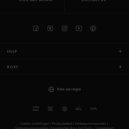
HULP
ROXY
Kies uw regio
Cookie-instellingen |
Privacybeleid |
Verkoopvoorwaarden |
Gebruiksvoorwaarden |
Voowaarden Roxy Girl Club |
Cookiebeleid