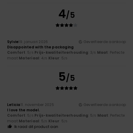
4
/5
Sylvie
19. januari 2026
Geverifieerde aankoop
Disappointed with the packaging
Comfort
: 5
Prijs-kwaliteitverhouding
: 3
Maat
: Perfecte
/5
/5
maat
Materiaal
: 4
Kleur
: 5
/5
/5
5
/5
Leticia
11. november 2025
Geverifieerde aankoop
I love the model.
Comfort
: 5
Prijs-kwaliteitverhouding
: 5
Maat
: Perfecte
/5
/5
maat
Materiaal
: 5
Kleur
: 5
/5
/5
Ik raad dit product aan