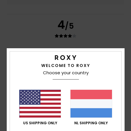
4
/5
Cristina
5. juli 2026
Geverifieerde aankoop
I am satisfied
Comfort
: 5
Prijs-kwaliteitverhouding
: 4
Maat
: Groot
/5
/5
WELCOME TO ROXY
Materiaal
: 5
Kleur
: 3
/5
/5
Choose your country
Ik raad dit product aan
4
/5
Celine
4. juli 2026
Geverifieerde aankoop
US SHIPPING ONLY
NL SHIPPING ONLY
Product OK
Comfort
: 4
Prijs-kwaliteitverhouding
: 4
Maat
: Perfecte
/5
/5