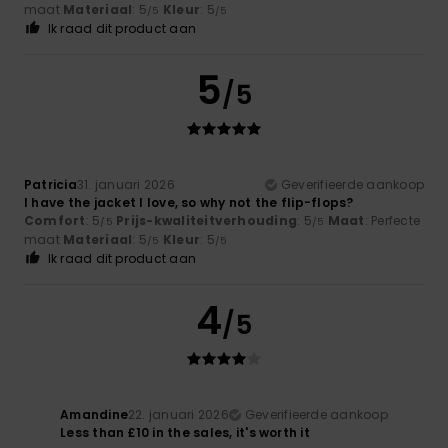
maat
Materiaal
: 5
Kleur
: 5
/5
/5
Ik raad dit product aan
5
/5
Patricia
31. januari 2026
Geverifieerde aankoop
I have the jacket I love, so why not the flip-flops?
Comfort
: 5
Prijs-kwaliteitverhouding
: 5
Maat
: Perfecte
/5
/5
maat
Materiaal
: 5
Kleur
: 5
/5
/5
Ik raad dit product aan
4
/5
Amandine
22. januari 2026
Geverifieerde aankoop
Less than £10 in the sales, it's worth it