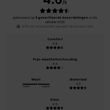
/5
gebaseerd op
9 geverifieerde beoordelingen
sinds
oktober 2025
67% van onze klanten bevelen dit product aan
Comfort
4.8
Prijs-kwaliteitverhouding
4.4
Maat
Materiaal
4.5
Te klein
Te groot
Kleur
4.6