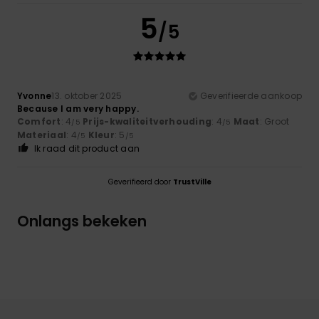
5
/5
Yvonne
13. oktober 2025
Geverifieerde aankoop
Because I am very happy.
Comfort
: 4
Prijs-kwaliteitverhouding
: 4
Maat
: Groot
/5
/5
Materiaal
: 4
Kleur
: 5
/5
/5
Ik raad dit product aan
Geverifieerd door
TrustVille
Onlangs bekeken