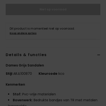
Swim
Niet op voorraad
Kleding
Dit product is momenteel niet op voorraad.
Accessoires
Koop andere opties
Schoenen
Details & functies
Fitness
Dames Grijs Sandalen
Snow
Stijl
ARJL100870
Kleurcode
kco
Kenmerken
Stof:
Pvc-vrije materialen
Bovenwerk:
Bedrukte bandjes van TR met metalen