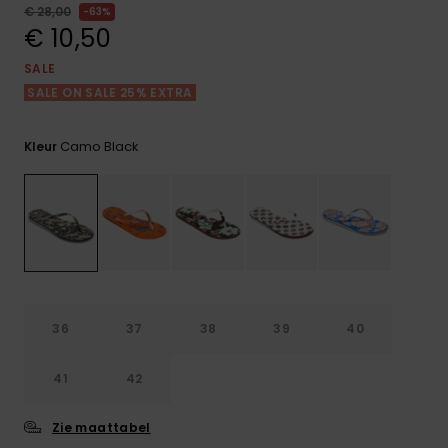
FAQ
Playsuits
Riemen &
Snowboard
€ 28,00
63%
bekijken
Technische
portemonne
€ 10,50
ROXY APP
tassen
Shorts
Surf
SALE
Handschoen
SALE ON SALE 25% EXTRA
VERLANGLIJST
Snow
& sjaals
Rokken
Accessoires
Schultassen
Schoolartik
Camo Black
Kleur
Hoeden &
mutsen
Accessoires
Zonnebrillen
Wetsuits
36
37
38
39
40
Rashguards
41
42
neopreen
accessoires
Zie maattabel