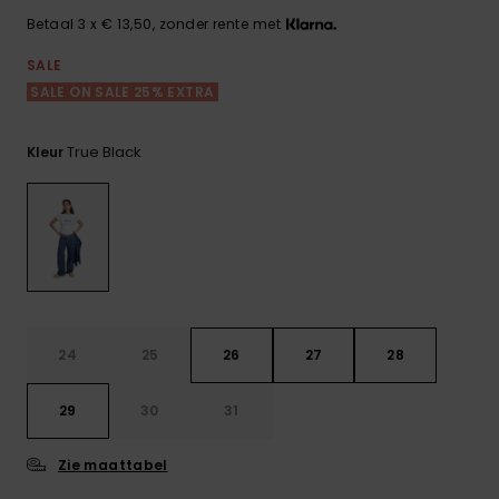
FAQ
Playsuits
Riemen &
Snowboard
bekijken
Betaal 3 x € 13,50, zonder rente met
Technische
portemonne
ROXY APP
tassen
SALE
Shorts
Surf
SALE ON SALE 25% EXTRA
Handschoen
VERLANGLIJST
Snow
& sjaals
Rokken
Accessoires
Schultassen
True Black
Kleur
Schoolartik
Hoeden &
mutsen
Accessoires
Zonnebrillen
Wetsuits
24
25
26
27
28
Rashguards
29
30
31
neopreen
accessoires
Zie maattabel