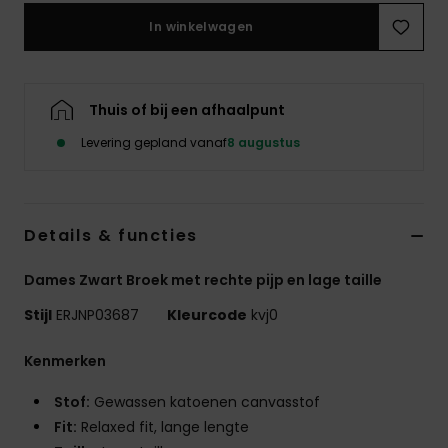
Swim
In winkelwagen
Kleding
Thuis of bij een afhaalpunt
Accessoires
Levering gepland vanaf
8 augustus
Schoenen
Details & functies
Fitness
Dames Zwart Broek met rechte pijp en lage taille
Snow
Stijl
ERJNP03687
Kleurcode
kvj0
Kenmerken
Stof:
Gewassen katoenen canvasstof
Fit:
Relaxed fit, lange lengte