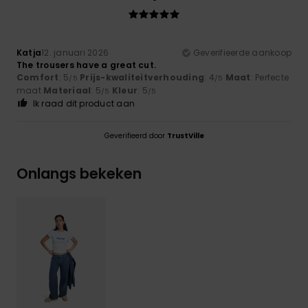
Katja
12. januari 2026
Geverifieerde aankoop
The trousers have a great cut.
Comfort
: 5
Prijs-kwaliteitverhouding
: 4
Maat
: Perfecte
/5
/5
maat
Materiaal
: 5
Kleur
: 5
/5
/5
Ik raad dit product aan
Geverifieerd door
TrustVille
Onlangs bekeken