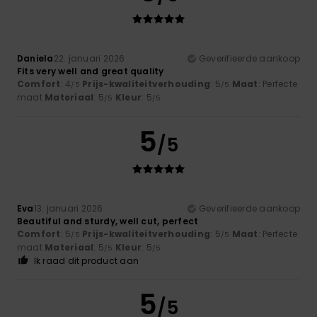
Daniela
22. januari 2026
Geverifieerde aankoop
Fits very well and great quality
Comfort
: 4
Prijs-kwaliteitverhouding
: 5
Maat
: Perfecte
/5
/5
maat
Materiaal
: 5
Kleur
: 5
/5
/5
5
/5
Eva
13. januari 2026
Geverifieerde aankoop
Beautiful and sturdy, well cut, perfect
Comfort
: 5
Prijs-kwaliteitverhouding
: 5
Maat
: Perfecte
/5
/5
maat
Materiaal
: 5
Kleur
: 5
/5
/5
Ik raad dit product aan
5
/5