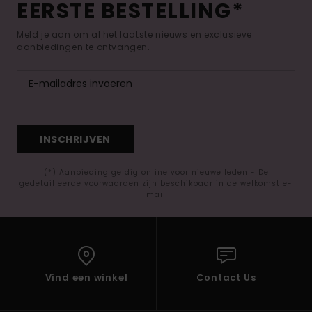
EERSTE BESTELLING*
Meld je aan om al het laatste nieuws en exclusieve
aanbiedingen te ontvangen.
INSCHRIJVEN
(*) Aanbieding geldig online voor nieuwe leden - De
gedetailleerde voorwaarden zijn beschikbaar in de welkomst e-
mail
Vind een winkel
Contact Us