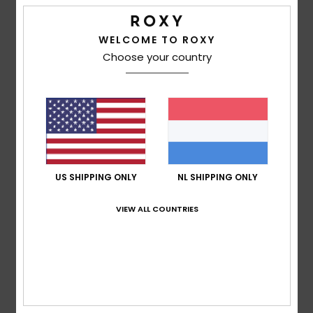
67% van onze klanten bevelen dit product aan
WELCOME TO ROXY
Comfort
Choose your country
4.7
Prijs-kwaliteitverhouding
4.7
Maat
Materiaal
5.0
US SHIPPING ONLY
NL SHIPPING ONLY
Te klein
Te groot
VIEW ALL COUNTRIES
Kleur
5.0
5
/5