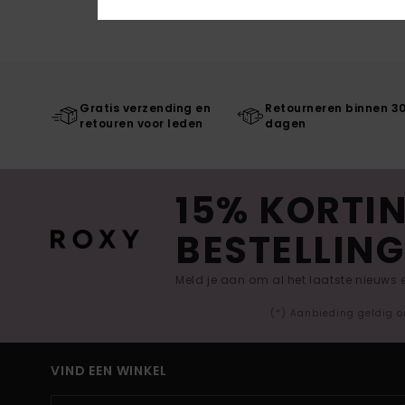
Gratis verzending en
Retourneren binnen 3
retouren voor leden
dagen
15% KORTIN
BESTELLING
Meld je aan om al het laatste nieuws
(*) Aanbieding geldig o
VIND EEN WINKEL