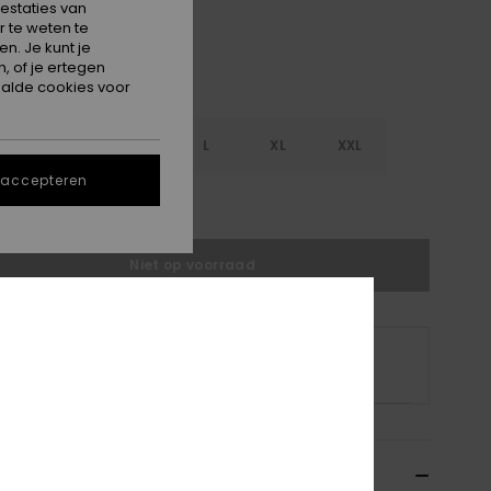
estaties van
 te weten te
n. Je kunt je
, of je ertegen
alde cookies voor
S
S
M
L
XL
XXL
 accepteren
e maattabel
Niet op voorraad
 product is momenteel niet op voorraad.
p andere opties
hrijving