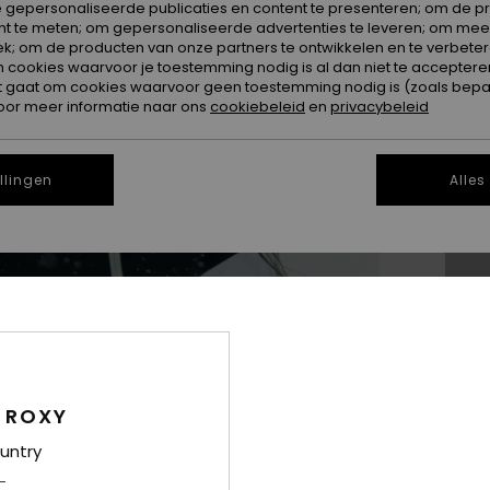
 gepersonaliseerde publicaties en content te presenteren; om de pr
nt te meten; om gepersonaliseerde advertenties te leveren; om meer
k; om de producten van onze partners te ontwikkelen en te verbetere
ookies waarvoor je toestemming nodig is al dan niet te accepteren
t gaat om cookies waarvoor geen toestemming nodig is (zoals bepa
oor meer informatie naar ons
cookiebeleid
en
privacybeleid
X
llingen
Alles
Zi
Dit
Koo
 ROXY
untry
Besc