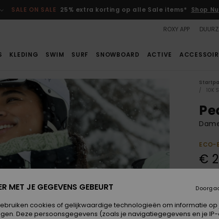
SALE ON SALE
25% extra korting op alle Sale items*
Shop Nu
ROXY APP
DUURZ
S
KLEDING
SWIM
SURF
SNOWBOARD
ACTIVE
ACCESSOIR
Startp
10K 
Pe
Dame
ECO-
€ 2
SALE 
ER MET JE GEGEVENS GEBEURT
Doorga
Kleur
gebruiken cookies of gelijkwaardige technologieën om informatie op
egen. Deze persoonsgegevens (zoals je navigatiegegevens en je IP