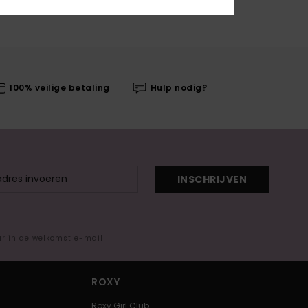
100% veilige betaling
Hulp nodig?
INSCHRIJVEN
ar in de welkomst e-mail
ROXY
Roxy Girl Club