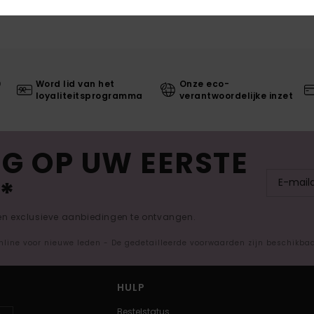
0
Word lid van het
Onze eco-
loyaliteitsprogramma
verantwoordelijke inzet
G OP UW EERSTE
*
 en exclusieve aanbiedingen te ontvangen.
nline voor nieuwe leden - De gedetailleerde voorwaarden zijn beschikba
HULP
Bestelstatus