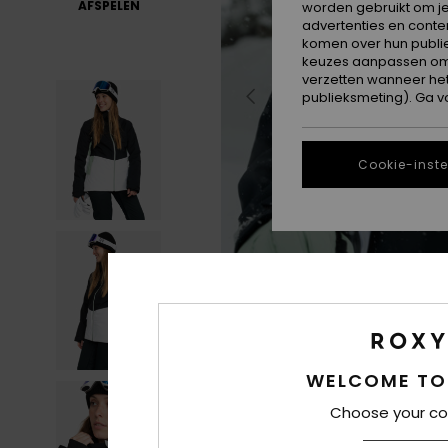
AFSPELEN
worden gebruikt om je
advertenties en conte
komen over hun publie
keuzes aanpassen om c
verzetten wanneer he
publieksmeting). Ga v
Cookie-inste
WELCOME TO
Choose your co