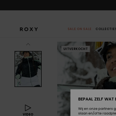
Ga
naar
Productinformatie
SALE ON SALE
COLLECTIE
UITVERKOCHT
BEPAAL ZELF WAT 
Wij en onze partners 
slaan en/of te raadpl
VIDEO