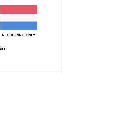
Verov
ROXY 
formu
DryFl
NL SHIPPING ONLY
ongeë
IES
Deta
Bez