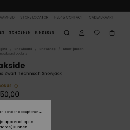
AAMHEID
STORE LOCATOR
HELP & CONTACT
CADEAUKAART
ES
SCHOENEN
KINDEREN
agina
Snowboard
Snowshop
Snow-jassen
Snowboard Jackets
akside
s Zwart Technisch Snowjack
BONUS
50,00
ON SALE 25% EXTRA
an zonder accepteren
True Black
 je apparaat op te
-adres) kunnen