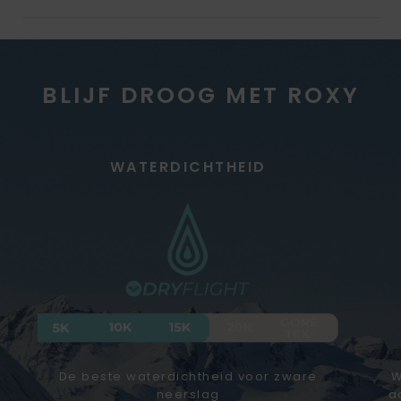
BLIJF DROOG MET ROXY
WATERDICHTHEID
De beste waterdichtheid voor zware
W
neerslag
a