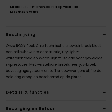
Swim
Dit product is momenteel niet op voorraad.
Koop andere opties
Kleding
Accessoires
Beschrijving
Onze ROXY Peak Chic technische snowtuinbroek biedt
Schoenen
een milieubewuste constructie, DryFlight®-
waterdichtheid en WarmFlight®-isolatie voor geweldige
Fitness
skiprestaties. Met verstelbare bretels, een jas-broek
bevestigingssysteem en taft sneeuwvangers blijf je de
Snow
hele dag droog en beschermd op de pistes.
Details & functies
Bezorging en Retour