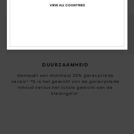
VIEW ALL COUNTRIES
DUURZAAMHEID
Gemaakt van minimaal 30% gerecyclede
vezels* *% is het gewicht van de gerecyclede
inhoud versus het totale gewicht van de
kledingstof.