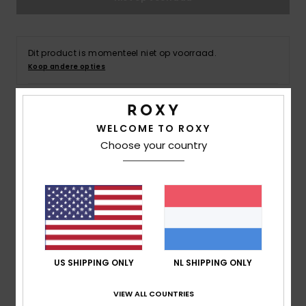
Swim
Kleding
Dit product is momenteel niet op voorraad.
Koop andere opties
Accessoires
Details & functies
WELCOME TO ROXY
Schoenen
Choose your country
Dames Zwart Ribgebreid bikinibroekje
Fitness
Stijl
ERJX404467
Kleurcode
kvj0
Snow
Kenmerken
Gerecyclede stof: Zachte, bestendige, gerecyclede,
ribgebreide stretchstof
US SHIPPING ONLY
NL SHIPPING ONLY
Bedekking: Bikinibedekking
Hoogte taille: halfhoge taille
VIEW ALL COUNTRIES