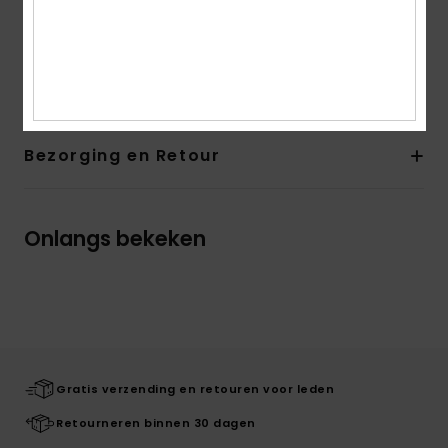
Kleine contrasterend biesjes voor een retrolook
Samenstelling
[Hoofdmateriaal] 93% gerecycled
polyester, 7% elastaan
Bezorging en Retour
Onlangs bekeken
Gratis verzending en retouren voor leden
Retourneren binnen 30 dagen