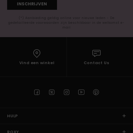
INSCHRIJVEN
(*) Aanbieding geldig online voor nieuwe leden - De
gedetailleerde voorwaarden zijn beschikbaar in de welkomst e-
mail
Vind een winkel
Contact Us
HULP
ROXY