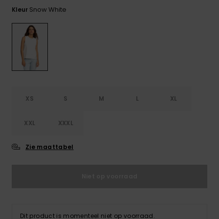
FAQ
Playsuits
Riemen &
Snowboard
bekijken
Snow White
Kleur
Technische
portemonne
ROXY APP
tassen
Shorts
Surf
Handschoen
VERLANGLIJST
Snow
& sjaals
Rokken
Accessoires
Schultassen
Schoolartik
Hoeden &
mutsen
Accessoires
XS
S
M
L
XL
Zonnebrillen
XXL
XXXL
Wetsuits
Zie maattabel
Rashguards
Niet op voorraad
neopreen
accessoires
Dit product is momenteel niet op voorraad.