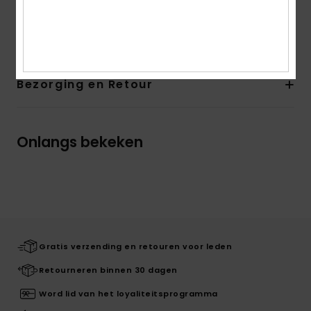
Samenstelling
60% katoen, 35% polyester, 5% elastaan
Bezorging en Retour
Onlangs bekeken
Gratis verzending en retouren voor leden
Retourneren binnen 30 dagen
Word lid van het loyaliteitsprogramma