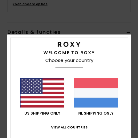
Swim
Koop andere opties
Kleding
Details & functies
Accessoires
Dames Wit Vest Top
WELCOME TO ROXY
Stijl
ERJKT03980
Kleurcode
wbk0
Schoenen
Choose your country
Kenmerken
Fitness
Stof:
Onregelmatige jerseyStof van katoen,
polyester en elastaan [180 g/m2]
Snow
Pasvorm:
Relaxed model
Halslijn:
Ronde hals
US SHIPPING ONLY
NL SHIPPING ONLY
Logo:
Metalen ROXY-plaatje
Andere kenmerken: Gedraaide bandjes bij de halslijn
VIEW ALL COUNTRIES
en armsgaten
Geplooid achterpand