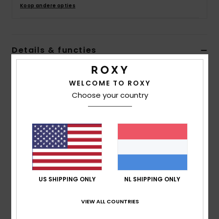
Swim
Koop andere opties
Kleding
Details & functies
Accessoires
Dames Bruin Aansluitende cap
WELCOME TO ROXY
Stijl
ERJHA04427
Kleurcode
czu0
Schoenen
Choose your country
Kenmerken
Fitness
Type:
Baseball cap
Stof:
Twillstof van gerecycled katoen
Snow
Constructie:
verstelbare sluiting op de achterkant
Klep/rand:
gebogen klep
US SHIPPING ONLY
NL SHIPPING ONLY
Rond metalen Roxy-plaatje, piepklein borduursel op
de voorkant
VIEW ALL COUNTRIES
OSFM = 56 cm