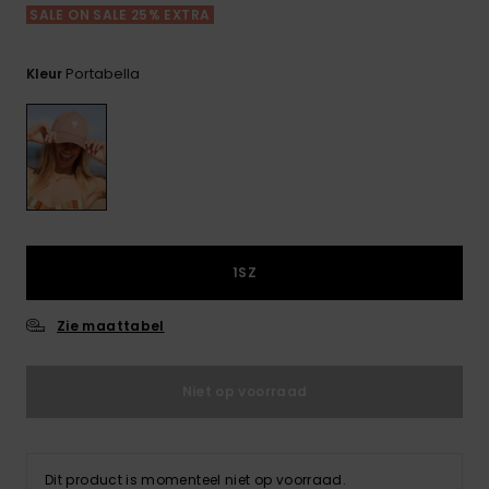
FAQ
Playsuits
Riemen &
Snowboard
SALE ON SALE 25% EXTRA
bekijken
Technische
portemonne
ROXY APP
tassen
Shorts
Surf
Portabella
Kleur
Handschoen
VERLANGLIJST
Snow
& sjaals
Rokken
Accessoires
Schultassen
Schoolartik
Hoeden &
mutsen
Accessoires
Zonnebrillen
1SZ
Zie maattabel
Wetsuits
Niet op voorraad
Rashguards
neopreen
accessoires
Dit product is momenteel niet op voorraad.