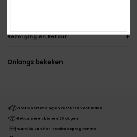
Samenstelling
[Hoofdstof] 65% gerecycled katoen, 35%
katoen
Bezorging en Retour
Onlangs bekeken
Gratis verzending en retouren voor leden
Retourneren binnen 30 dagen
Word lid van het loyaliteitsprogramma