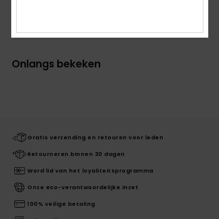
Bezorging en Retour
Onlangs bekeken
Gratis verzending en retouren voor leden
Retourneren binnen 30 dagen
Word lid van het loyaliteitsprogramma
Onze eco-verantwoordelijke inzet
100% veilige betaling