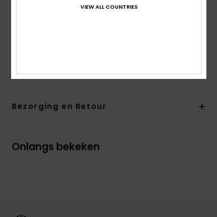
VIEW ALL COUNTRIES
Zakken:
Vijf zakken
Andere kenmerken:
Metalen Roxy heritage-knoop
Andere kenmerken:
Metalen studs
Samenstelling
[Hoofdstof] 80% katoen, 20% gerecycled
katoen
Bezorging en Retour
Onlangs bekeken