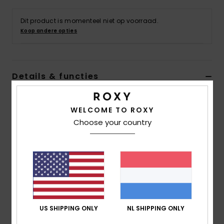
Swim
Dit product is momenteel niet op voorraad.
Koop andere opties
Kleding
Accessoires
Details & functies
Schoenen
Dames Blauw Baggy Denim Broek
WELCOME TO ROXY
Stijl
ERJDP03301
Kleurcode
besw
Choose your country
Fitness
Kenmerken
Snow
Stof:
Denim stof van 80% katoen, 20% gerecycled
katoen [352 g]
pasvorm:
loose pasvorm
Hoogte taille:
Normale hoogte taille
US SHIPPING ONLY
NL SHIPPING ONLY
Sluiting:
Gulp met bedekte metalen knopen
Lengte
Lang model