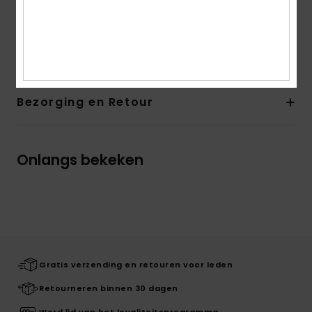
Jersey
Samenstelling
60% acryl, 37% polyester, 3% wol
Bezorging en Retour
Onlangs bekeken
Gratis verzending en retouren voor leden
Retourneren binnen 30 dagen