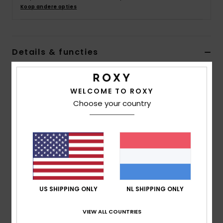
Swim
Koop andere opties
Kleding
Details & functies
Accessoires
Dames Beige Trui met Lange Mouw
WELCOME TO ROXY
Stijl
ERJSW03589
Kleurcode
teh0
Schoenen
Choose your country
Kenmerken
Fitness
Stof:
Stof van wol, zwaar acryl en gerecycled
polyester
Snow
Verfbehandeling: Brede garengeverfde strepen
Fit:
Laagvallende schouders
Halslijn:
Ronde hals
US SHIPPING ONLY
NL SHIPPING ONLY
Mouwen:
Lange mouwen
Andere kenmerken:
Ribboord bij de kraag, zoom van
VIEW ALL COUNTRIES
het lijf en de mouwen