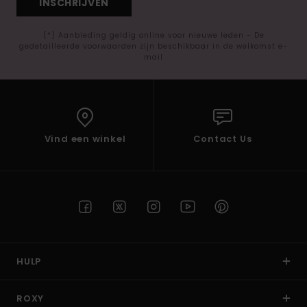
INSCHRIJVEN
(*) Aanbieding geldig online voor nieuwe leden - De
gedetailleerde voorwaarden zijn beschikbaar in de welkomst e-
mail
Vind een winkel
Contact Us
HULP
ROXY