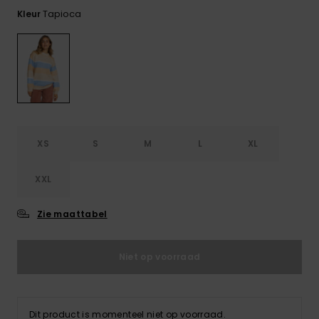
FAQ
Playsuits
Riemen &
Snowboard
bekijken
Tapioca
Kleur
Technische
portemonne
ROXY APP
tassen
Shorts
Surf
Handschoen
VERLANGLIJST
Snow
& sjaals
Rokken
Accessoires
Schultassen
Schoolartik
Hoeden &
mutsen
Accessoires
XS
S
M
L
XL
Zonnebrillen
XXL
Wetsuits
Zie maattabel
Rashguards
Niet op voorraad
neopreen
accessoires
Dit product is momenteel niet op voorraad.