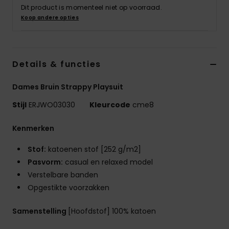
Swim
Dit product is momenteel niet op voorraad.
Koop andere opties
Kleding
Details & functies
Accessoires
Dames Bruin Strappy Playsuit
Schoenen
Stijl
ERJWO03030
Kleurcode
cme8
Fitness
Kenmerken
Stof:
katoenen stof [252 g/m2]
Snow
Pasvorm:
casual en relaxed model
Verstelbare banden
Opgestikte voorzakken
Samenstelling
[Hoofdstof] 100% katoen