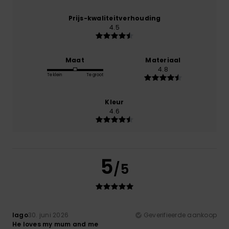
Prijs-kwaliteitverhouding
4.5
Maat
Materiaal
4.8
Te klein
Te groot
Kleur
4.6
5
/5
Iago
30. juni 2026
Geverifieerde aankoop
He loves my mum and me