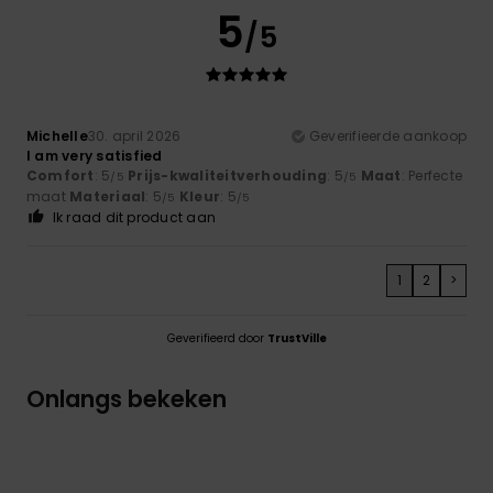
5
/5
Michelle
30. april 2026
Geverifieerde aankoop
I am very satisfied
Comfort
: 5
Prijs-kwaliteitverhouding
: 5
Maat
: Perfecte
/5
/5
maat
Materiaal
: 5
Kleur
: 5
/5
/5
Ik raad dit product aan
1
2
>
Geverifieerd door
TrustVille
Onlangs bekeken