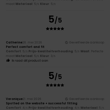
maat
Materiaal
: 5
Kleur
: 5
/5
/5
5
/5
Catherine
26. mei 2026
Geverifieerde aankoop
Perfect comfort and fit
Comfort
: 5
Prijs-kwaliteitverhouding
: 5
Maat
: Perfecte
/5
/5
maat
Materiaal
: 5
Kleur
: 3
/5
/5
Ik raad dit product aan
5
/5
Veronique
21. mei 2026
Geverifieerde aankoop
Spotted on the website + successful fitting
Comfort
: 4
Prijs-kwaliteitverhouding
: 4
Materiaal
: 5
/5
/5
/5