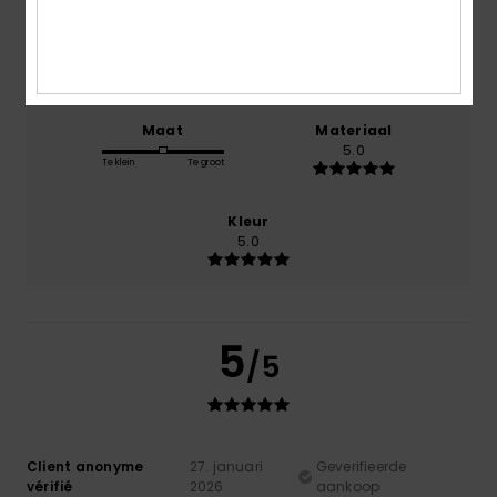
Prijs-kwaliteitverhouding
5.0
Maat
Materiaal
5.0
Te klein
Te groot
Kleur
5.0
5
/5
Client anonyme
27. januari
Geverifieerde
vérifié
2026
aankoop