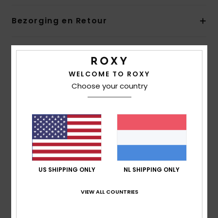
Bezorging en Retour
Reviews van klanten
WELCOME TO ROXY
Choose your country
Gemiddelde score
5.0
/5
gebaseerd op
1 geverifieerde beoordelingen
sinds
januari 2026
US SHIPPING ONLY
NL SHIPPING ONLY
100% van onze klanten bevelen dit product aan
VIEW ALL COUNTRIES
Comfort
5.0