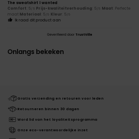
The sweatshirt I wanted
Comfort
: 5
Prijs-kwaliteitverhouding
: 5
Maat
: Perfecte
/5
/5
maat
Materiaal
: 5
Kleur
: 5
/5
/5
Ik raad dit product aan
Geverifieerd door
TrustVille
Onlangs bekeken
Gratis verzending en retouren voor leden
Retourneren binnen 30 dagen
Word lid van het loyaliteitsprogramma
Onze eco-verantwoordelijke inzet