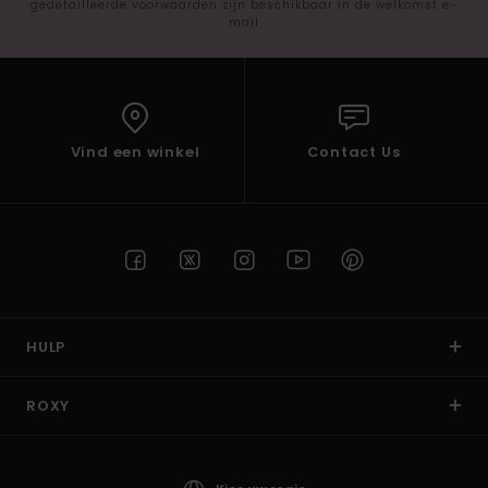
gedetailleerde voorwaarden zijn beschikbaar in de welkomst e-
mail
Vind een winkel
Contact Us
HULP
ROXY