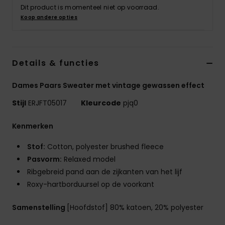
Swim
Dit product is momenteel niet op voorraad.
Koop andere opties
Kleding
Details & functies
Accessoires
Dames Paars Sweater met vintage gewassen effect
Schoenen
Stijl
ERJFT05017
Kleurcode
pjq0
Fitness
Kenmerken
Stof:
Cotton, polyester brushed fleece
Snow
Pasvorm:
Relaxed model
Ribgebreid pand aan de zijkanten van het lijf
Roxy-hartborduursel op de voorkant
Samenstelling
[Hoofdstof] 80% katoen, 20% polyester