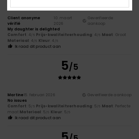
Client anonyme
10. maart
Geverifieerde
vérifié
2026
aankoop
My daughter is delighted
Comfort
: 4
Prijs-kwaliteitverhouding
: 4
Maat
: Groot
/5
/5
Materiaal
: 4
Kleur
: 4
/5
/5
Ik raad dit product aan
5
/5
Martine
15. februari 2026
Geverifieerde aankoop
No issues
Comfort
: 5
Prijs-kwaliteitverhouding
: 5
Maat
: Perfecte
/5
/5
maat
Materiaal
: 5
Kleur
: 5
/5
/5
Ik raad dit product aan
5
/5