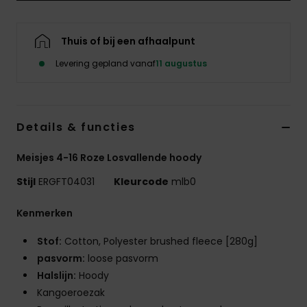
Swim
Thuis of bij een afhaalpunt
Kleding
Levering gepland vanaf
11 augustus
Accessoires
Details & functies
Schoenen
Meisjes 4-16 Roze Losvallende hoody
Fitness
Stijl
ERGFT04031
Kleurcode
mlb0
Snow
Kenmerken
Stof:
Cotton, Polyester brushed fleece [280g]
pasvorm:
loose pasvorm
Halslijn:
Hoody
Kangoeroezak