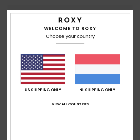
Comfort
4.8
WELCOME TO ROXY
Choose your country
Prijs-kwaliteitverhouding
4.8
Maat
Materiaal
4.8
Te klein
Te groot
Kleur
US SHIPPING ONLY
NL SHIPPING ONLY
4.8
VIEW ALL COUNTRIES
5
/5