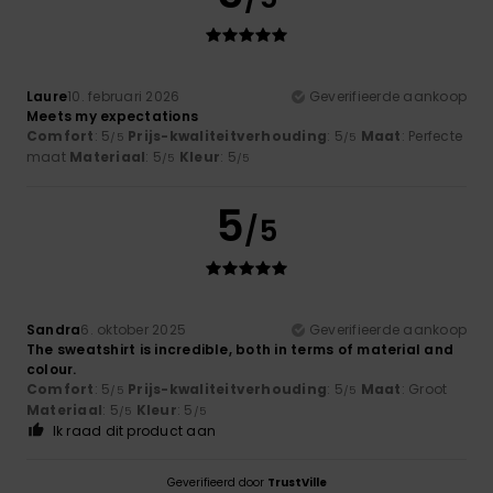
Laure
10. februari 2026
Geverifieerde aankoop
Meets my expectations
Comfort
: 5
Prijs-kwaliteitverhouding
: 5
Maat
: Perfecte
/5
/5
maat
Materiaal
: 5
Kleur
: 5
/5
/5
5
/5
Sandra
6. oktober 2025
Geverifieerde aankoop
The sweatshirt is incredible, both in terms of material and
colour.
Comfort
: 5
Prijs-kwaliteitverhouding
: 5
Maat
: Groot
/5
/5
Materiaal
: 5
Kleur
: 5
/5
/5
Ik raad dit product aan
Geverifieerd door
TrustVille