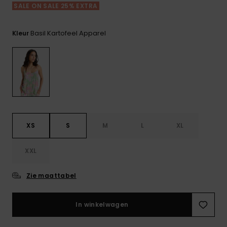
FAQ
Playsuits
Riemen &
Snowboard
SALE ON SALE 25% EXTRA
bekijken
Technische
portemonne
ROXY APP
tassen
Shorts
Surf
Basil Kartofeel Apparel
Kleur
Handschoen
VERLANGLIJST
Snow
& sjaals
Rokken
Accessoires
Schultassen
Schoolartik
Hoeden &
mutsen
Accessoires
Zonnebrillen
XS
S
M
L
XL
XXL
Wetsuits
Zie maattabel
Rashguards
neopreen
accessoires
In winkelwagen