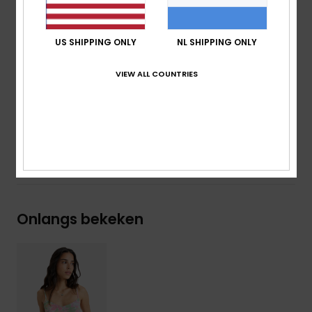
Sluiting:
Om over het hoofd aan te trekken
Branding:
Metalen Roxy-plaatje onderaan op de
voorkant
US SHIPPING ONLY
NL SHIPPING ONLY
De look van het product kan ietsje veranderen
VIEW ALL COUNTRIES
afhankelijk van de plaatsing van de print
Samenstelling
[Hoofdstof] 100% viscose
Bezorging en Retour
Onlangs bekeken