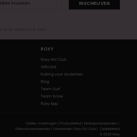
INSCHRIJVEN
ar in de welkomst e-mail
ROXY
Roxy Girl Club
Giftcard
Korting voor studenten
Blog
Team Surf
Team Snow
Roxy App
Cookie-instellingen |
Privacybeleid |
Verkoopvoorwaarden |
Gebruiksvoorwaarden |
Voowaarden Roxy Girl Club |
Cookiebeleid
© 2026 Roxy