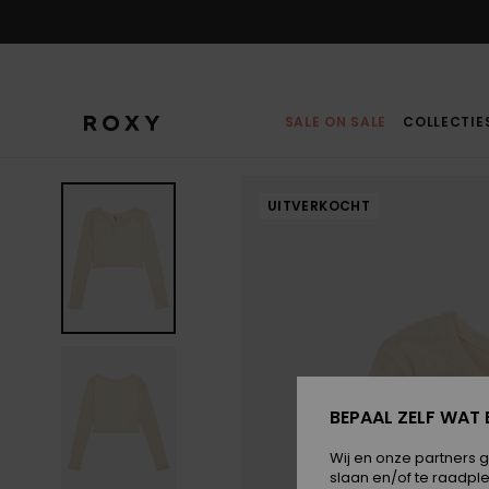
Ga
naar
Productinformatie
SALE ON SALE
COLLECTIE
UITVERKOCHT
BEPAAL ZELF WAT 
Wij en onze partners 
slaan en/of te raadpl