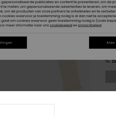
 gepersonaliseerde publicaties en content te presenteren; om de pr
nt te meten; om gepersonaliseerde advertenties te leveren; om meer
k; om de producten van onze partners te ontwikkelen en te verbetere
ookies waarvoor je toestemming nodig is al dan niet te accepteren
t gaat om cookies waarvoor geen toestemming nodig is (zoals bepa
oor meer informatie naar ons
cookiebeleid
en
privacybeleid
4
llingen
Alles
16
Zi
Dit
Koo