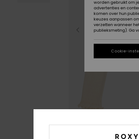
worden gebruikt om je
advertenties en conte
komen over hun publie
keuzes aanpassen om c
verzetten wanneer he
publieksmeting). Ga v
Cookie-inste