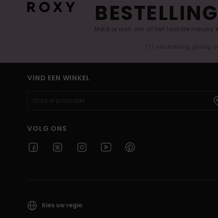
BESTELLING
Meld je aan om al het laatste nieuws
(*) Aanbieding geldig o
VIND EEN WINKEL
VOLG ONS
Kies uw regio