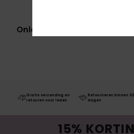
Onlangs bekeken
Gratis verzending en
Retourneren binnen 3
retouren voor leden
dagen
15% KORTIN