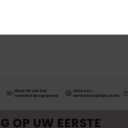
Bez
0
Word lid van het
Onze eco-
loyaliteitsprogramma
verantwoordelijke inzet
G OP UW EERSTE