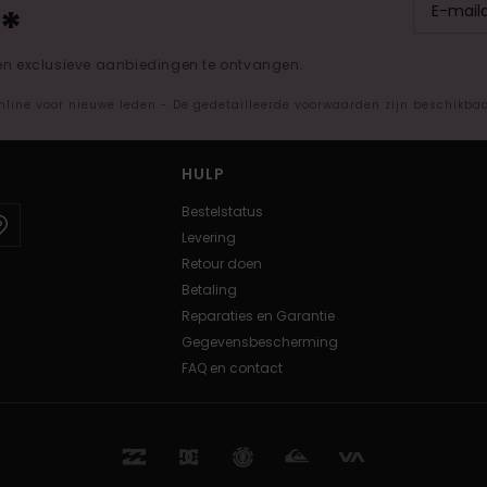
*
 en exclusieve aanbiedingen te ontvangen.
nline voor nieuwe leden - De gedetailleerde voorwaarden zijn beschikba
HULP
Bestelstatus
Levering
Retour doen
Betaling
Reparaties en Garantie
Gegevensbescherming
FAQ en contact