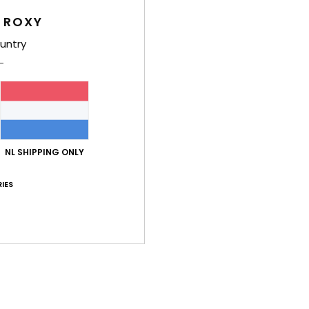
 ROXY
Deta
untry
Meisj
Stijl
E
Kenm
S
NL SHIPPING ONLY
F
H
IES
G
T
P
Same