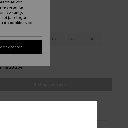
estaties van
 te weten te
n. Je kunt je
, of je ertegen
alde cookies voor
6
8
10
12
14
 accepteren
e maattabel
Niet op voorraad
 product is momenteel niet op voorraad.
p andere opties