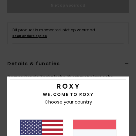
Swim
Niet op voorraad
Kleding
Dit product is momenteel niet op voorraad.
Koop andere opties
Accessoires
Schoenen
Details & functies
Fitness
Dames Oranje Technische Short met elastische
tailleband
Snow
WELCOME TO ROXY
Stijl
ERJNS03502
Kleurcode
net0
Choose your country
Kenmerken
Collectie:
Active-collectie
Stof:
4-way stretch popeline stof van gerecycled