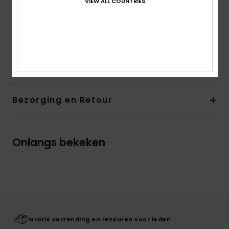
VIEW ALL COUNTRIES
De look van het product kan ietsje veranderen
afhankelijk van de plaatsing van de print
Samenstelling
[Hoofdmateriaal] 25% elastaan, 75%
gerecycled polyester
Bezorging en Retour
Onlangs bekeken
Gratis verzending en retouren voor leden