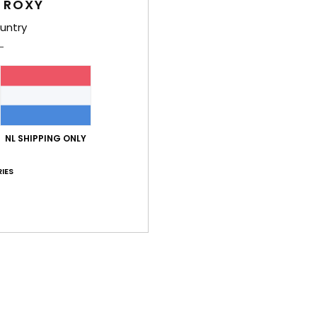
 ROXY
Dames
untry
Stijl
E
Kenm
S
W
NL SHIPPING ONLY
p
H
IES
M
B
Same
Bez