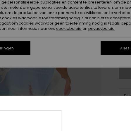
 gepersonaliseerde publicaties en content te presenteren; om de pr
nt te meten; om gepersonaliseerde advertenties te leveren; om meer
k; om de producten van onze partners te ontwikkelen en te verbetere
ookies waarvoor je toestemming nodig is al dan niet te accepteren
t gaat om cookies waarvoor geen toestemming nodig is (zoals bepa
oor meer informatie naar ons
cookiebeleid
en
privacybeleid
X
llingen
Alles
Zi
Dit
Koo
Deta