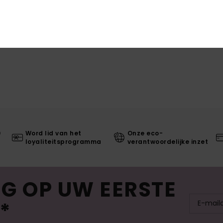
0
Word lid van het
Onze eco-
loyaliteitsprogramma
verantwoordelijke inzet
G OP UW EERSTE
*