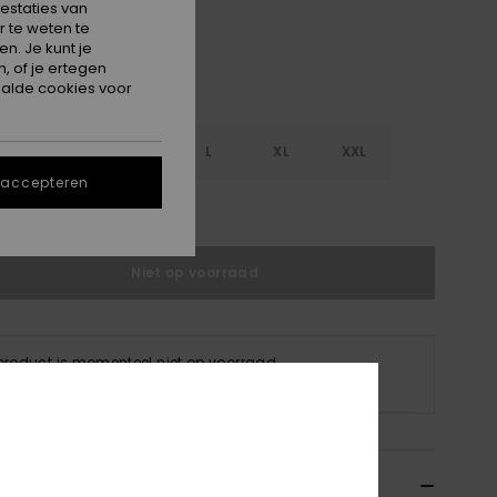
estaties van
 te weten te
n. Je kunt je
, of je ertegen
alde cookies voor
S
S
M
L
XL
XXL
 accepteren
e maattabel
Niet op voorraad
 product is momenteel niet op voorraad.
p andere opties
ils & functies