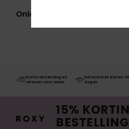
Onlangs bekeken
Gratis verzending en
Retourneren binnen 3
retouren voor leden
dagen
15% KORTIN
BESTELLING