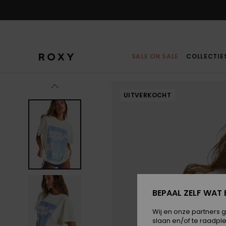
Ga
naar
Productinformatie
SALE ON SALE
COLLECTIE
UITVERKOCHT
BEPAAL ZELF WAT 
Wij en onze partners 
slaan en/of te raadpl