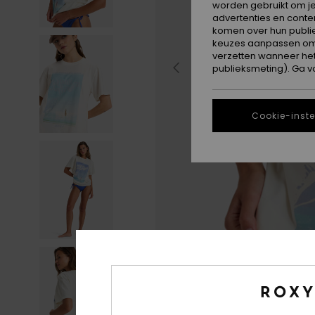
worden gebruikt om je
advertenties en conte
komen over hun publie
keuzes aanpassen om c
verzetten wanneer he
publieksmeting). Ga v
Cookie-inste