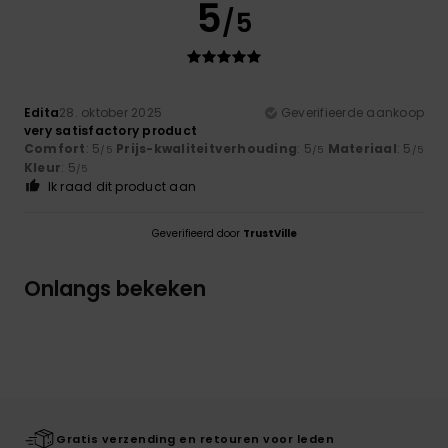
5
/5
Edita
28. oktober 2025
Geverifieerde aankoop
very satisfactory product
Comfort
: 5
Prijs-kwaliteitverhouding
: 5
Materiaal
: 5
/5
/5
/5
Kleur
: 5
/5
Ik raad dit product aan
Geverifieerd door
TrustVille
Onlangs bekeken
Gratis verzending en retouren voor leden