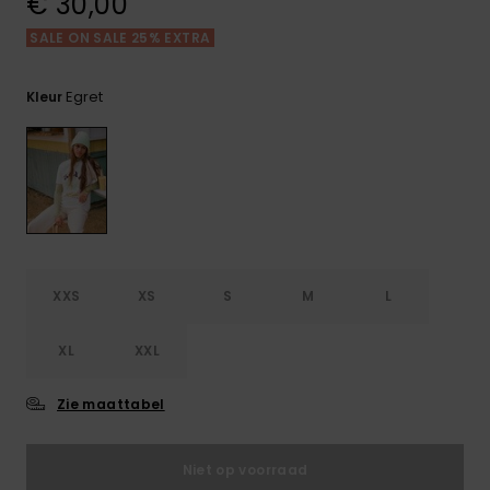
€ 30,00
FAQ
Playsuits
Riemen &
Snowboard
bekijken
Technische
portemonne
SALE ON SALE 25% EXTRA
ROXY APP
tassen
Shorts
Surf
Handschoen
Egret
Kleur
VERLANGLIJST
Snow
& sjaals
Rokken
Accessoires
Schultassen
Schoolartik
Hoeden &
mutsen
Accessoires
Zonnebrillen
XXS
XS
S
M
L
Wetsuits
XL
XXL
Rashguards
Zie maattabel
neopreen
accessoires
Niet op voorraad