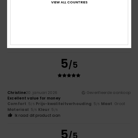
VIEW ALL COUNTRIES
Christine
27. januari 2026
Geverifieerde aankoop
Very pretty
Comfort
: 5
Prijs-kwaliteitverhouding
: 5
Maat
: Groot
/5
/5
Materiaal
: 5
Kleur
: 5
/5
/5
Ik raad dit product aan
5
/5
Christine
20. januari 2026
Geverifieerde aankoop
Excellent value for money
Comfort
: 5
Prijs-kwaliteitverhouding
: 5
Maat
: Groot
/5
/5
Materiaal
: 5
Kleur
: 5
/5
/5
Ik raad dit product aan
5
/5