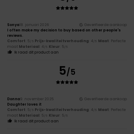
Sonya
18. januari 2026
Geverifieerde aankoop
I often make my decision to buy based on other people's
reviews.
Comfort
: 5
Prijs-kwaliteitverhouding
: 4
Maat
: Perfecte
/5
/5
maat
Materiaal
: 4
Kleur
: 5
/5
/5
Ik raad dit product aan
5
/5
Donna
9. november 2025
Geverifieerde aankoop
Daughter loves it
Comfort
: 5
Prijs-kwaliteitverhouding
: 4
Maat
: Perfecte
/5
/5
maat
Materiaal
: 5
Kleur
: 5
/5
/5
Ik raad dit product aan