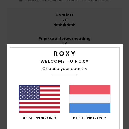
Comfort
5.0
Prijs-kwaliteitverhouding
4.6
WELCOME TO ROXY
Maat
Materiaal
4.8
Choose your country
Te klein
Te groot
Kleur
5.0
5
US SHIPPING ONLY
NL SHIPPING ONLY
/5