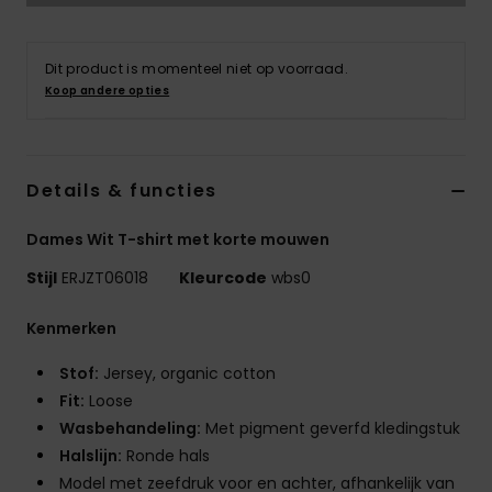
Swim
Dit product is momenteel niet op voorraad.
Kleding
Koop andere opties
Accessoires
Details & functies
Schoenen
Dames Wit T-shirt met korte mouwen
Fitness
Stijl
ERJZT06018
Kleurcode
wbs0
Kenmerken
Snow
Stof:
Jersey, organic cotton
Fit:
Loose
Wasbehandeling:
Met pigment geverfd kledingstuk
Halslijn:
Ronde hals
Model met zeefdruk voor en achter, afhankelijk van