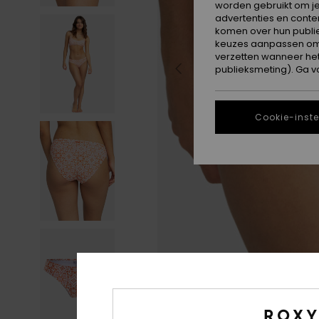
worden gebruikt om je
advertenties en conte
komen over hun publie
keuzes aanpassen om c
verzetten wanneer he
publieksmeting). Ga v
Cookie-inste