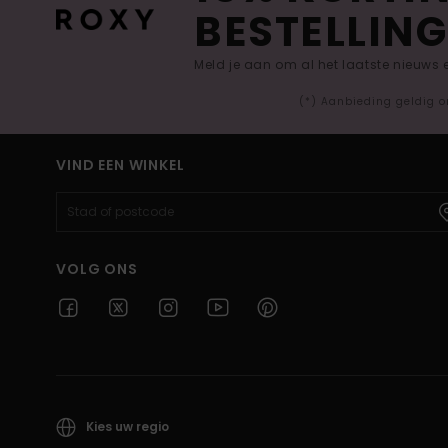
BESTELLING
Meld je aan om al het laatste nieuws
(*) Aanbieding geldig o
VIND EEN WINKEL
VOLG ONS
Kies uw regio