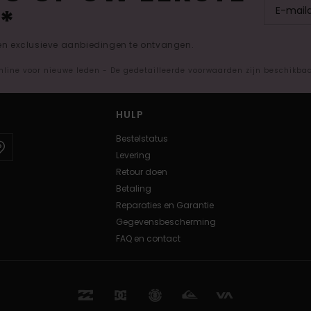
*
 en exclusieve aanbiedingen te ontvangen.
nline voor nieuwe leden - De gedetailleerde voorwaarden zijn beschikba
HULP
Bestelstatus
Levering
Retour doen
Betaling
Reparaties en Garantie
Gegevensbescherming
FAQ en contact