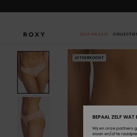
Ga
naar
Productinformatie
SALE ON SALE
COLLECTIE
UITVERKOCHT
BEPAAL ZELF WAT 
Wij en onze partners 
slaan en/of te raadpl