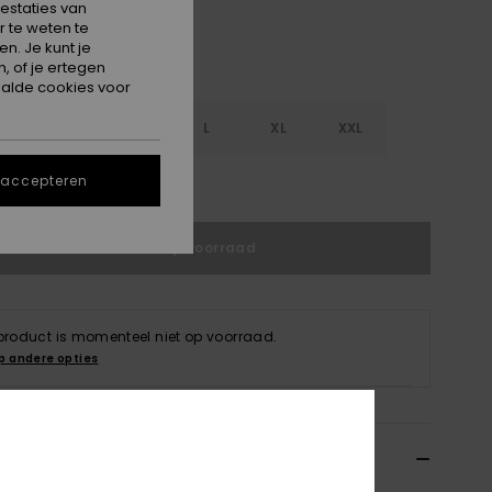
estaties van
 te weten te
n. Je kunt je
, of je ertegen
alde cookies voor
S
S
M
L
XL
XXL
 accepteren
e maattabel
Niet op voorraad
 product is momenteel niet op voorraad.
p andere opties
ils & functies