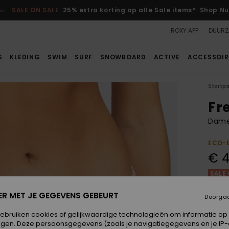
SALE ON SALE
25% extra korting op alle Sale items*
Shop Nu
ROXY APP
DUURZ
S
KLEDING
SWIM
SURF
SNOWBOARD
ACTIVE
ACCESSOIR
Startp
Fre
Dames
ECO-
€ 4
SALE 
ER MET JE GEGEVENS GEBEURT
Doorga
Kleur
gebruiken cookies of gelijkwaardige technologieën om informatie op
egen. Deze persoonsgegevens (zoals je navigatiegegevens en je IP