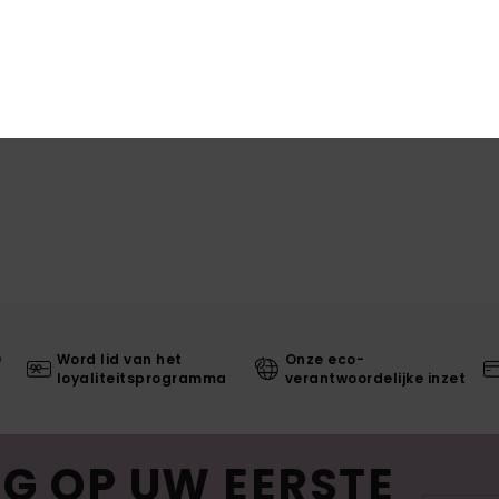
Bez
0
Word lid van het
Onze eco-
loyaliteitsprogramma
verantwoordelijke inzet
G OP UW EERSTE