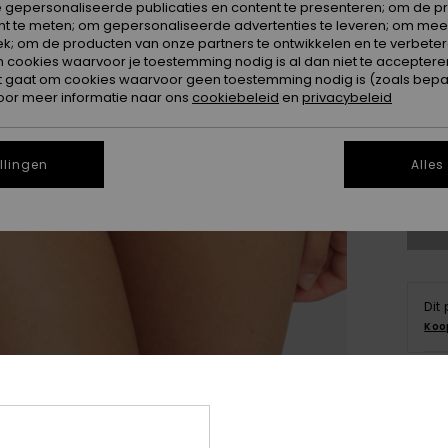
 gepersonaliseerde publicaties en content te presenteren; om de pr
nt te meten; om gepersonaliseerde advertenties te leveren; om meer
k; om de producten van onze partners te ontwikkelen en te verbetere
ookies waarvoor je toestemming nodig is al dan niet te accepteren
t gaat om cookies waarvoor geen toestemming nodig is (zoals bepa
oor meer informatie naar ons
cookiebeleid
en
privacybeleid
X
llingen
Alles
Zi
Dit
Koo
Deta