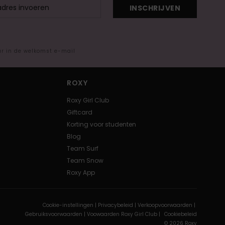
INSCHRIJVEN
ar in de welkomst e-mail
ROXY
Roxy Girl Club
Giftcard
Korting voor studenten
Blog
Team Surf
Team Snow
Roxy App
Cookie-instellingen |
Privacybeleid |
Verkoopvoorwaarden |
Gebruiksvoorwaarden |
Voowaarden Roxy Girl Club |
Cookiebeleid
© 2026 Roxy