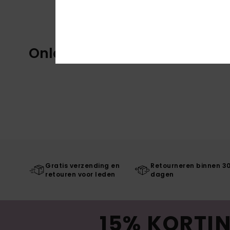
Onlangs bekeken
Gratis verzending en
Retourneren binnen 3
retouren voor leden
dagen
15% KORTIN