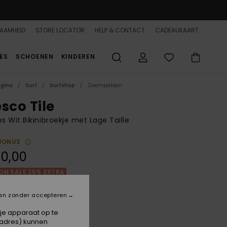
AAMHEID
STORE LOCATOR
HELP & CONTACT
CADEAUKAART
ES
SCHOENEN
KINDEREN
agina
Surf
Surfshop
Zwempakken
sco Tile
 Wit Bikinibroekje met Lage Taille
BONUS
0,00
ON SALE 25% EXTRA
an zonder accepteren
Cloud Dancer Fresco Tile
 je apparaat op te
-adres) kunnen