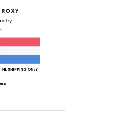
Dames
 ROXY
Stijl
E
untry
Kenm
C
S
87% 
T
NL SHIPPING ONLY
H
S
IES
B
B
Same
elast