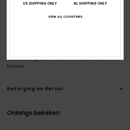
Support:
Low support
US SHIPPING ONLY
NL SHIPPING ONLY
Padding:
Removable pads
Straps:
Adjustable tie straps
VIEW ALL COUNTRIES
Closure:
Ties closure
Cup Size:
Best for A/B/C
ROXY rubber plate
Slightly elongated tiki tri top
Samenstelling
[Main Fabric] 87% Recycled Nylon, 13%
Elastane
Bezorging en Retour
Onlangs bekeken