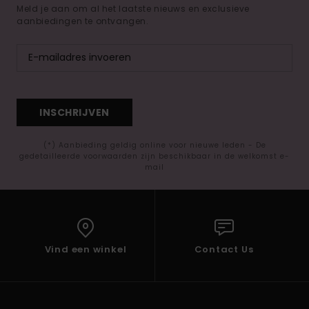
Meld je aan om al het laatste nieuws en exclusieve
aanbiedingen te ontvangen.
INSCHRIJVEN
(*) Aanbieding geldig online voor nieuwe leden - De
gedetailleerde voorwaarden zijn beschikbaar in de welkomst e-
mail
Vind een winkel
Contact Us