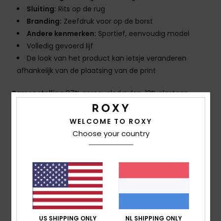
Sluiting:
Rits op de rug
Branding:
Zeefdruk voor op de borst
Andere kenmerken:
Sportief, eenvoudig model
Volledig gevoerd lijf
De look van het product kan ietsje veranderen
afhankelijk van de plaatsing van de print
Samenstelling
87% gerecycled nylon, 13% elastaan
WELCOME TO ROXY
Bezorging en Retour
Choose your country
Reviews van klanten
Gemiddelde score
US SHIPPING ONLY
NL SHIPPING ONLY