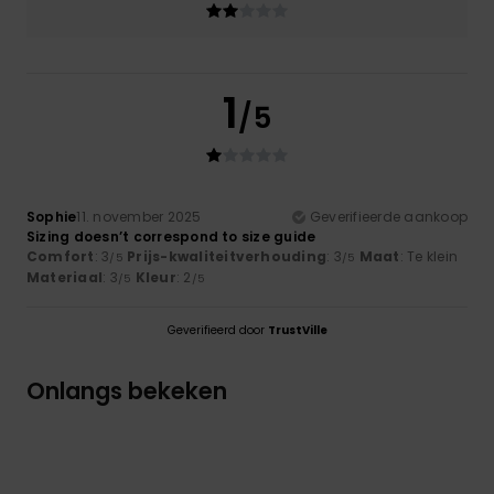
1
/5
Sophie
11. november 2025
Geverifieerde aankoop
Sizing doesn’t correspond to size guide
Comfort
: 3
Prijs-kwaliteitverhouding
: 3
Maat
: Te klein
/5
/5
Materiaal
: 3
Kleur
: 2
/5
/5
Geverifieerd door
TrustVille
Onlangs bekeken