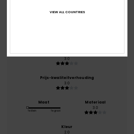
1.0
/5
VIEW ALL COUNTRIES
gebaseerd op
1 geverifieerde beoordelingen
sinds
november 2025
0% van onze klanten bevelen dit product aan
Comfort
3.0
Prijs-kwaliteitverhouding
3.0
Maat
Materiaal
3.0
Te klein
Te groot
Kleur
2.0