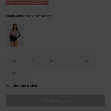
FAQ
Playsuits
Riemen &
Snowboard
SALE ON SALE 25% EXTRA
bekijken
Technische
portemonne
ROXY APP
tassen
Shorts
Surf
Anthracite Palm Song S
Kleur
Handschoen
VERLANGLIJST
Snow
& sjaals
Rokken
Accessoires
Schultassen
Schoolartik
Hoeden &
mutsen
Accessoires
Zonnebrillen
XS
S
M
L
XL
XXL
Wetsuits
Zie maattabel
Rashguards
neopreen
accessoires
Niet op voorraad