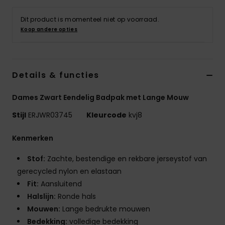
Swim
Dit product is momenteel niet op voorraad.
Koop andere opties
Kleding
Accessoires
Details & functies
Schoenen
Dames Zwart Eendelig Badpak met Lange Mouw
Stijl
ERJWR03745
Kleurcode
kvj8
Fitness
Kenmerken
Snow
Stof:
Zachte, bestendige en rekbare jerseystof van
gerecycled nylon en elastaan
Fit:
Aansluitend
Halslijn:
Ronde hals
Mouwen:
Lange bedrukte mouwen
Bedekking:
volledige bedekking