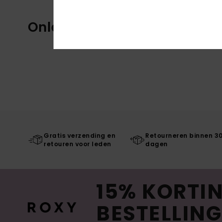
Onlangs bekeken
Gratis verzending en
Retourneren binnen 3
retouren voor leden
dagen
15% KORTIN
BESTELLING