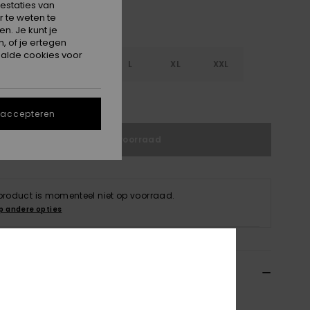
estaties van
 te weten te
n. Je kunt je
, of je ertegen
alde cookies voor
S
S
M
L
XL
XXL
e maattabel
 accepteren
Niet op voorraad
 product is momenteel niet op voorraad.
p andere opties
ils & functies
s Zwart Doorgestikt Jack