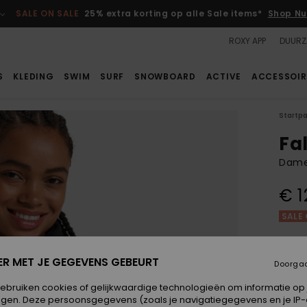
SALE ON SALE
25% extra korting op alle Sale items*
Shop Nu
ROXY APP
DUURZ
S
KLEDING
SWIM
SURF
SNOWBOARD
ACTIVE
ACCESSOIR
Startp
Fal
Dames
€ 1
SALE 
Kleur
ER MET JE GEGEVENS GEBEURT
Doorga
gebruiken cookies of gelijkwaardige technologieën om informatie op
egen. Deze persoonsgegevens (zoals je navigatiegegevens en je IP