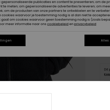
 gepersonaliseerde publicaties en content te presenteren; om de pr
nt te meten; om gepersonaliseerde advertenties te leveren; om meer
k; om de producten van onze partners te ontwikkelen en te verbetere
ookies waarvoor je toestemming nodig is al dan niet te accepteren
t gaat om cookies waarvoor geen toestemming nodig is (zoals bepa
X
oor meer informatie naar ons
cookiebeleid
en
privacybeleid
Zi
llingen
Alles
Dit
Koo
Deta
Dame