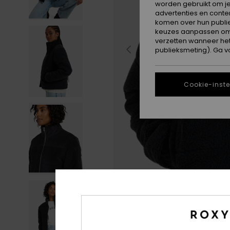
worden gebruikt om je
advertenties en conte
komen over hun publie
keuzes aanpassen om c
verzetten wanneer he
publieksmeting). Ga v
Cookie-inste