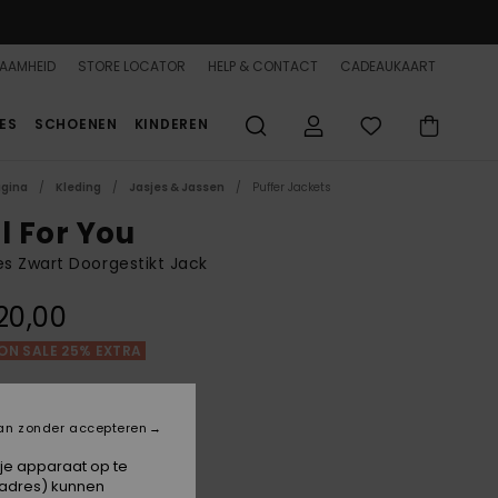
AAMHEID
STORE LOCATOR
HELP & CONTACT
CADEAUKAART
ES
SCHOENEN
KINDEREN
agina
Kleding
Jasjes & Jassen
Puffer Jackets
l For You
 Zwart Doorgestikt Jack
20,00
ON SALE 25% EXTRA
Phantom
an zonder accepteren
 je apparaat op te
-adres) kunnen