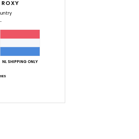
 ROXY
Stijl
E
untry
Kenm
S
P
H
M
NL SHIPPING ONLY
V
Z
IES
S
B
Same
Bez