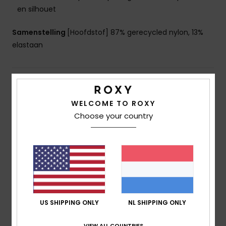
en silhouet
Samenstelling
[Hoofdstof] 87% gerecycled nylon, 13%
elastaan
Bezorging en Retour
WELCOME TO ROXY
Choose your country
Reviews van klanten
Gemiddelde score
1.0
/5
US SHIPPING ONLY
NL SHIPPING ONLY
gebaseerd op
1 geverifieerde beoordelingen
sinds
VIEW ALL COUNTRIES