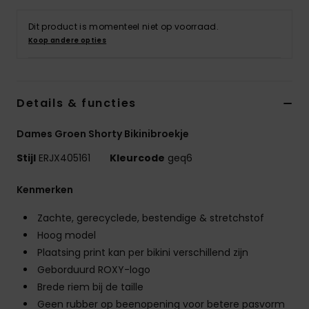
Swim
Dit product is momenteel niet op voorraad.
Koop andere opties
Kleding
Accessoires
Details & functies
Schoenen
Dames Groen Shorty Bikinibroekje
Stijl
ERJX405161
Kleurcode
geq6
Fitness
Kenmerken
Snow
Zachte, gerecyclede, bestendige & stretchstof
Hoog model
Plaatsing print kan per bikini verschillend zijn
Geborduurd ROXY-logo
Brede riem bij de taille
Geen rubber op beenopening voor betere pasvorm