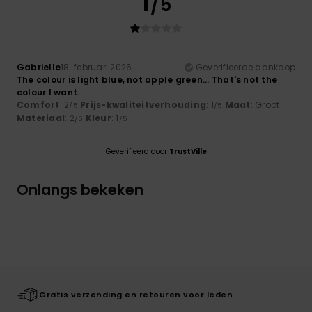
1
/5
Gabrielle
18. februari 2026
Geverifieerde aankoop
The colour is light blue, not apple green... That's not the
colour I want.
Comfort
: 2
Prijs-kwaliteitverhouding
: 1
Maat
: Groot
/5
/5
Materiaal
: 2
Kleur
: 1
/5
/5
Geverifieerd door
TrustVille
Onlangs bekeken
Gratis verzending en retouren voor leden