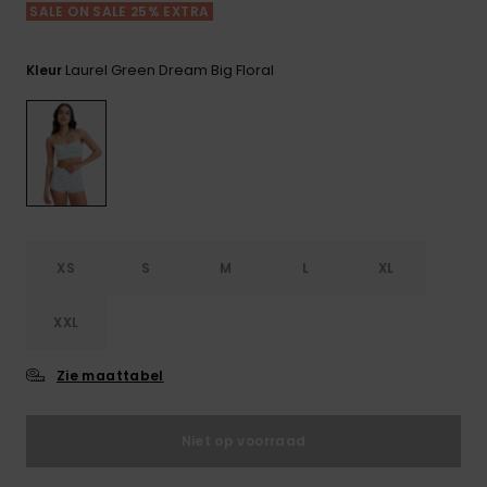
FAQ
Playsuits
Riemen &
Snowboard
SALE ON SALE 25% EXTRA
bekijken
Technische
portemonne
ROXY APP
tassen
Shorts
Surf
Laurel Green Dream Big Floral
Kleur
Handschoen
VERLANGLIJST
Snow
& sjaals
Rokken
Accessoires
Schultassen
Schoolartik
Hoeden &
mutsen
Accessoires
Zonnebrillen
XS
S
M
L
XL
XXL
Wetsuits
Zie maattabel
Rashguards
neopreen
accessoires
Niet op voorraad