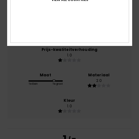
februari 2026
0% van onze klanten bevelen dit product aan
Comfort
2.0
Prijs-kwaliteitverhouding
1.0
Maat
Materiaal
2.0
Te klein
Te groot
Kleur
1.0