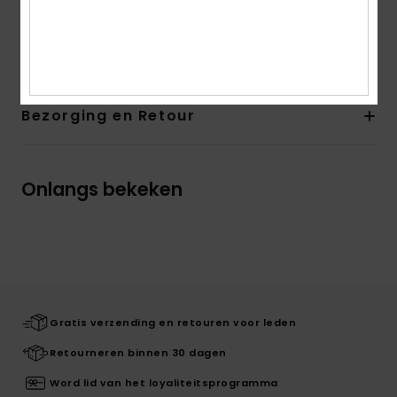
Andere kenmerken:
Elastische zoom
Samenstelling
95% gerecycled polyester, 5% elastaan
Bezorging en Retour
Onlangs bekeken
Gratis verzending en retouren voor leden
Retourneren binnen 30 dagen
Word lid van het loyaliteitsprogramma