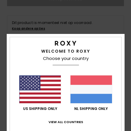
Swim
Kleding
Dit product is momenteel niet op voorraad.
Koop andere opties
Accessoires
WELCOME TO ROXY
Details & functies
Schoenen
Choose your country
Dames Wit Hemdje van Aangename Gewafelde Stof
Fitness
Stijl
ERJKT04129
Kleurcode
wbk0
Snow
Kenmerken
Stof:
Gewafelde stof van gerecycled polyester en
US SHIPPING ONLY
NL SHIPPING ONLY
elastaan [200 g/m2]
Pasvorm:
Relaxed model
VIEW ALL COUNTRIES
Branding:
Geweven Roxy-etiket