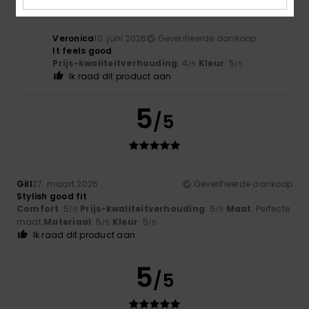
Veronica
10. juni 2026
Geverifieerde aankoop
It feels good
Prijs-kwaliteitverhouding
: 4
Kleur
: 5
/5
/5
Ik raad dit product aan
5
/5
Gill
27. maart 2026
Geverifieerde aankoop
Stylish good fit
Comfort
: 5
Prijs-kwaliteitverhouding
: 5
Maat
: Perfecte
/5
/5
maat
Materiaal
: 5
Kleur
: 5
/5
/5
Ik raad dit product aan
5
/5