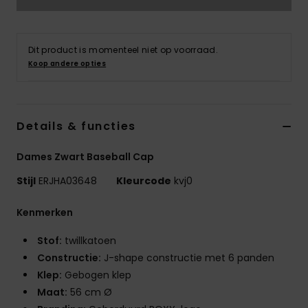
Swim
Kleding
Dit product is momenteel niet op voorraad.
Koop andere opties
Accessoires
Details & functies
Schoenen
Dames Zwart Baseball Cap
Fitness
Stijl
ERJHA03648
Kleurcode
kvj0
Snow
Kenmerken
Stof:
twillkatoen
Constructie:
J-shape constructie met 6 panden
Klep:
Gebogen klep
Maat:
56 cm Ø