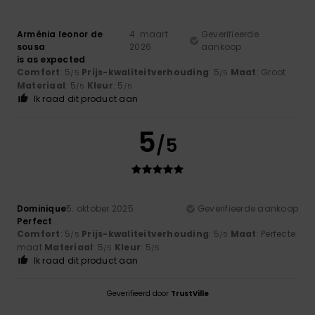
Arménia leonor de
4. maart
Geverifieerde
sousa
2026
aankoop
is as expected
Comfort
: 5
Prijs-kwaliteitverhouding
: 5
Maat
: Groot
/5
/5
Materiaal
: 5
Kleur
: 5
/5
/5
Ik raad dit product aan
5
/5
Dominique
5. oktober 2025
Geverifieerde aankoop
Perfect
Comfort
: 5
Prijs-kwaliteitverhouding
: 5
Maat
: Perfecte
/5
/5
maat
Materiaal
: 5
Kleur
: 5
/5
/5
Ik raad dit product aan
Geverifieerd door
TrustVille