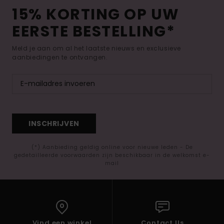
15% KORTING OP UW
EERSTE BESTELLING*
Meld je aan om al het laatste nieuws en exclusieve
aanbiedingen te ontvangen.
INSCHRIJVEN
(*) Aanbieding geldig online voor nieuwe leden - De
gedetailleerde voorwaarden zijn beschikbaar in de welkomst e-
mail
Vind een winkel
Contact Us