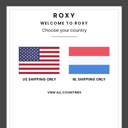
Comfort
5.0
WELCOME TO ROXY
Choose your country
Prijs-kwaliteitverhouding
4.8
Maat
Materiaal
5.0
Te klein
Te groot
US SHIPPING ONLY
NL SHIPPING ONLY
Kleur
5.0
VIEW ALL COUNTRIES
5
/5