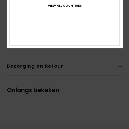
gesealed
VIEW ALL COUNTRIES
Halslijn:
Ronde hals
Mouwen:
Lange mouwen
Sluiting:
Om over het hoofd aan te trekken
Samenstelling
[Hoofdstof] 92% gerecycled polyester,
8% elastaan
Bezorging en Retour
Onlangs bekeken