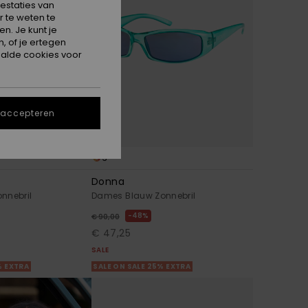
estaties van
 te weten te
n. Je kunt je
, of je ertegen
alde cookies voor
 accepteren
3
Donna
nnebril
Dames Blauw Zonnebril
48%
€ 90,00
€ 47,25
SALE
% EXTRA
SALE ON SALE 25% EXTRA