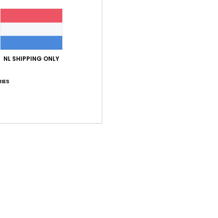
NL SHIPPING ONLY
IES
3
4
Ribeira
Canuta
il
Dames Wit Zonnebril
Dames Paars Zo
48%
48%
€ 90,00
€ 90,00