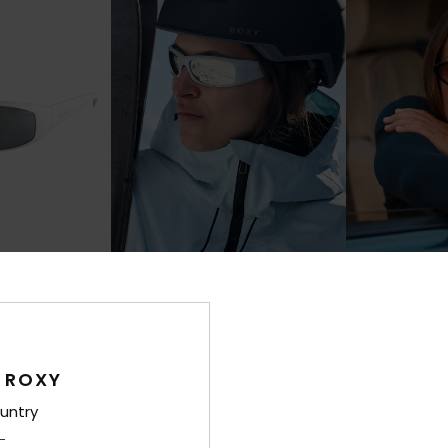
3
4
Donna
Canuta
ril
Dames Grijs Zonnebril
Dames Zwart Zo
48%
48%
€ 90,00
€ 90,00
 ROXY
€ 47,25
€ 47,25
untry
SALE
SALE
XTRA
SALE ON SALE 25% EXTRA
SALE ON SALE 25