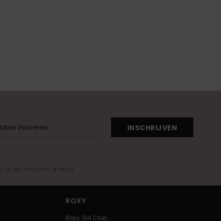
INSCHRIJVEN
ar in de welkomst e-mail
ROXY
Roxy Girl Club