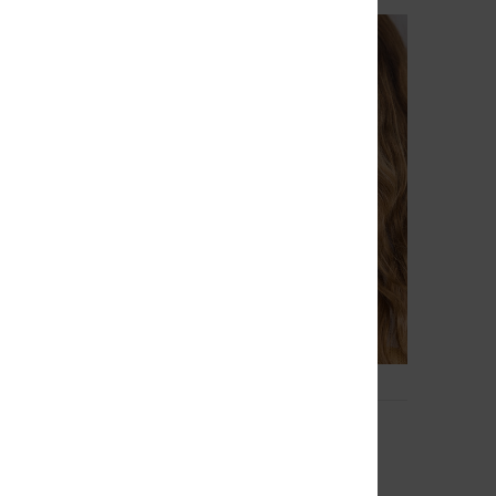
4
Canuta
nnebril
Dames Bruin Zonnebril
48%
€ 90,00