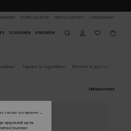
AAMHEID
STORE LOCATOR
HELP & CONTACT
CADEAUKAART
ES
SCHOENEN
KINDEREN
broeken
Tassen & rugzakken
Riemen & portemonnees
13
Resultaten
an zonder accepteren
 je apparaat op te
-adres) kunnen