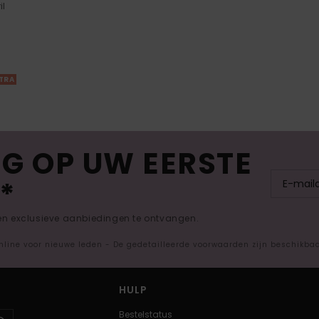
il
XTRA
G OP UW EERSTE
*
 en exclusieve aanbiedingen te ontvangen.
nline voor nieuwe leden - De gedetailleerde voorwaarden zijn beschikba
HULP
Bestelstatus