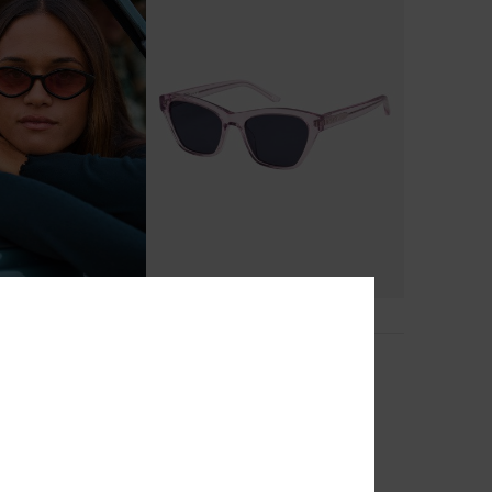
3
Ribeira
nnebril
Dames Paars Zonnebril
48%
€ 90,00
€ 47,25
SALE
% EXTRA
SALE ON SALE 25% EXTRA