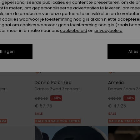
 gepersonaliseerde publicaties en content te presenteren; om de pr
nt te meten; om gepersonaliseerde advertenties te leveren; om meer
k; om de producten van onze partners te ontwikkelen en te verbetere
ookies waarvoor je toestemming nodig is al dan niet te accepteren
t gaat om cookies waarvoor geen toestemming nodig is (zoals bepa
oor meer informatie naar ons
cookiebeleid
en
privacybeleid
llingen
Alles
2
2
Donna Polarized
Amelia
bril
Dames Zwart Zonnebril
Dames Paars Zo
48%
48%
€ 110,00
€ 90,00
€ 57,75
€ 47,25
SALE
SALE
XTRA
SALE ON SALE 25% EXTRA
SALE ON SALE 25