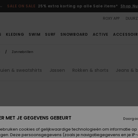
SALE ON SALE
25% extra korting op alle Sale items*
Shop Nu
ROXY APP
DUURZ
S
KLEDING
SWIM
SURF
SNOWBOARD
ACTIVE
ACCESSOIR
p
Zonnebrillen
ruien & sweatshirts
Jassen
Rokken & shorts
Jeans & 
ER MET JE GEGEVENS GEBEURT
Doorga
gebruiken cookies of gelijkwaardige technologieën om informatie op
egen. Deze persoonsgegevens (zoals je navigatiegegevens en je IP