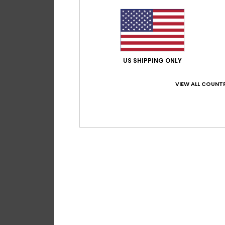
US SHIPPING ONLY
VIEW ALL COUNTR
4
Canuta
Dames Wit Zonnebr
48%
€ 90,00