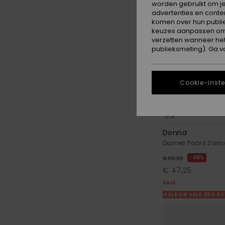
worden gebruikt om je
advertenties en conte
komen over hun publie
keuzes aanpassen om c
verzetten wanneer he
publieksmeting). Ga v
Cookie-inste
3
Donna
Dames Paars Zonne
48%
€ 90,00
€ 47,25
SALE
SALE ON SALE 25% E