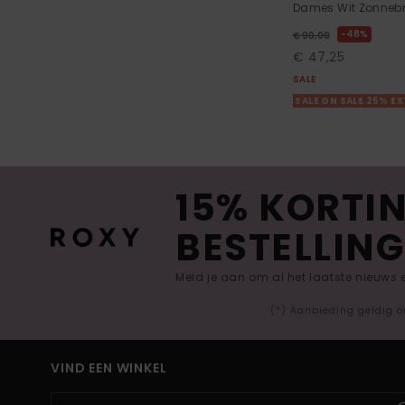
Dames Wit Zonnebr
48%
€ 90,00
€ 47,25
SALE
SALE ON SALE 25% E
15% KORTIN
BESTELLING
Meld je aan om al het laatste nieuws
(*) Aanbieding geldig o
VIND EEN WINKEL