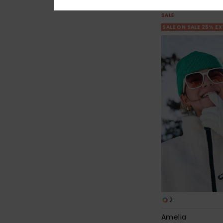
€ 47,25
SALE
SALE ON SALE 25% E
2
Amelia