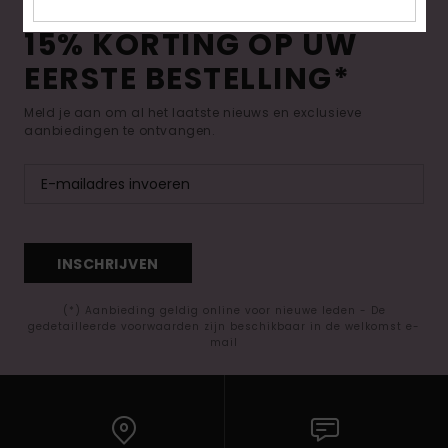
Swim
15% KORTING OP UW
EERSTE BESTELLING*
Kleding
Meld je aan om al het laatste nieuws en exclusieve
Accessoires
aanbiedingen te ontvangen.
Schoenen
Fitness
INSCHRIJVEN
Snow
(*) Aanbieding geldig online voor nieuwe leden - De
gedetailleerde voorwaarden zijn beschikbaar in de welkomst e-
mail