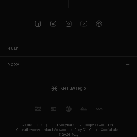
HULP
ROXY
Kies uw regio
Cookie-instellingen |
Privacybeleid |
Verkoopvoorwaarden |
Gebruiksvoorwaarden |
Voowaarden Roxy Girl Club |
Cookiebeleid
© 2026 Roxy