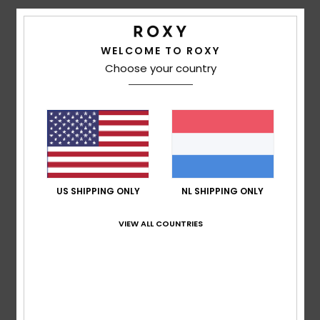
Swim
Details & functies
WELCOME TO ROXY
Kleding
Unisex Paars Strandlaken
Choose your country
Stijl
ERJAA04268
Kleurcode
pzb6
Accessoires
Kenmerken
Schoenen
Stof:
Bedrukte katoenen badstof
Afmetingen:
160 [h] x 90 [b] cm
Branding:
Gezeefdrukt Roxy-logo
Fitness
US SHIPPING ONLY
NL SHIPPING ONLY
Samenstelling
100% katoen
Snow
VIEW ALL COUNTRIES
Bezorging en Retour