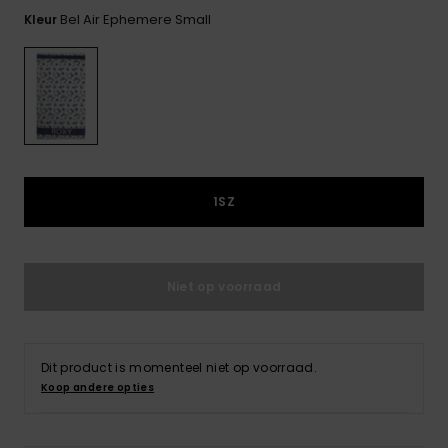
FAQ
Playsuits
Riemen &
Snowboard
bekijken
Bel Air Ephemere Small
Kleur
Technische
portemonne
ROXY APP
tassen
Shorts
Surf
Handschoen
VERLANGLIJST
Snow
& sjaals
Rokken
Accessoires
Schultassen
Schoolartik
Hoeden &
mutsen
Accessoires
1SZ
Zonnebrillen
Niet op voorraad
Wetsuits
Rashguards
Dit product is momenteel niet op voorraad.
neopreen
Koop andere opties
accessoires