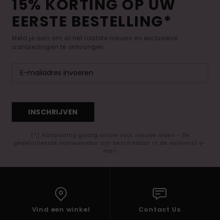
15% KORTING OP UW
EERSTE BESTELLING*
Meld je aan om al het laatste nieuws en exclusieve
aanbiedingen te ontvangen.
INSCHRIJVEN
(*) Aanbieding geldig online voor nieuwe leden - De
gedetailleerde voorwaarden zijn beschikbaar in de welkomst e-
mail
Vind een winkel
Contact Us