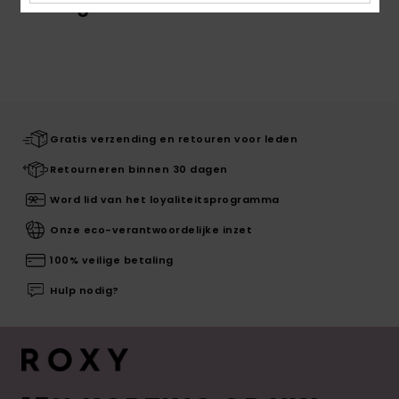
Onlangs bekeken
Gratis verzending en retouren voor leden
Retourneren binnen 30 dagen
Word lid van het loyaliteitsprogramma
Onze eco-verantwoordelijke inzet
100% veilige betaling
Hulp nodig?