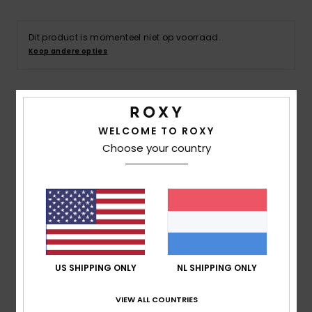
Swim
Dit product is momenteel niet op voorraad.
Kleding
Koop andere opties
Accessoires
Details & functies
WELCOME TO ROXY
Schoenen
Dames Groen Broek met wijde pijpen
Choose your country
Stijl
ARJNP03272
Kleurcode
gzc0
Fitness
Kenmerken
Snow
Stof:
Twillstof van katoen en elastaan
Fit:
Easy fit
Taille:
Hoge taille
US SHIPPING ONLY
NL SHIPPING ONLY
Sluiting:
Knoop en rits
Zakken:
Twee opgestikte voorzakken
VIEW ALL COUNTRIES