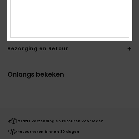
Andere kenmerken: Stretch twill
Riemlussen
Samenstelling
97,5% katoen, 2,5% elastaan
Bezorging en Retour
Onlangs bekeken
Gratis verzending en retouren voor leden
Retourneren binnen 30 dagen