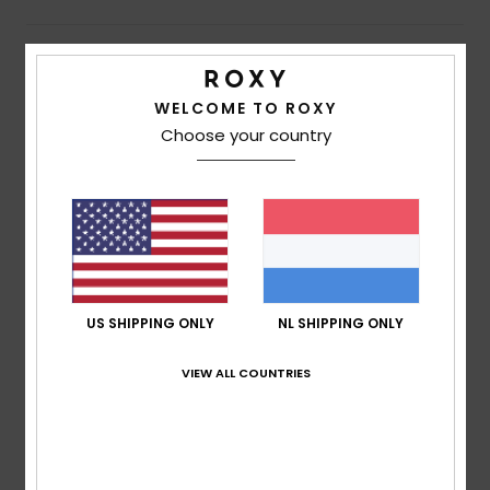
Swim
Beschrijving
Kleding
WELCOME TO ROXY
Een korte broek in bikerstijl voor je work-outs of om te
Choose your country
relaxen. Met de DryFlight®-technologie om vocht af te
Accessoires
voeren als je jezelf in het zweet werkt. De zachte ribStof
past zich niet alleen aan je sportbewegingen aan, maar
Schoenen
biedt ook comfort als je na de work-out ontspant. De
hoge taille kan perfect worden gecombineerd met een
Fitness
sportbeha voor intensievere sessies, of met een
oversized T-shirt als je na de sportschool nog wat gaat
US SHIPPING ONLY
NL SHIPPING ONLY
drinken.
Snow
VIEW ALL COUNTRIES
Details & functies
Bezorging en Retour