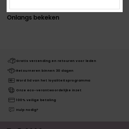
Onlangs bekeken
Gratis verzending en retouren voor leden
Retourneren binnen 30 dagen
Word lid van het loyaliteitsprogramma
Onze eco-verantwoordelijke inzet
100% veilige betaling
Hulp nodig?