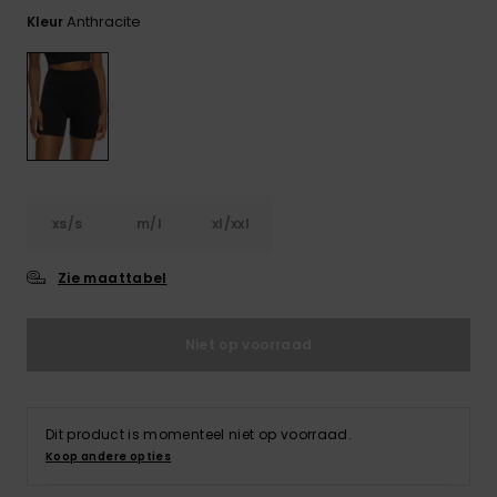
FAQ
Playsuits
Riemen &
Snowboard
bekijken
Anthracite
Kleur
Technische
portemonne
ROXY APP
tassen
Shorts
Surf
Handschoen
VERLANGLIJST
Snow
& sjaals
Rokken
Accessoires
Schultassen
Schoolartik
Hoeden &
mutsen
Accessoires
xs/s
m/l
xl/xxl
Zonnebrillen
Zie maattabel
Wetsuits
Niet op voorraad
Rashguards
neopreen
Dit product is momenteel niet op voorraad.
accessoires
Koop andere opties