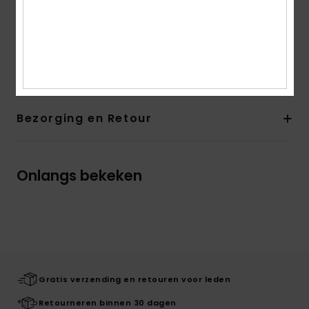
als een tweede huid tijdens het sporten
Naadloze constructie om schuring te voorkomen
Samenstelling
92% nylon, 8% elastaan
Bezorging en Retour
Onlangs bekeken
Gratis verzending en retouren voor leden
Retourneren binnen 30 dagen