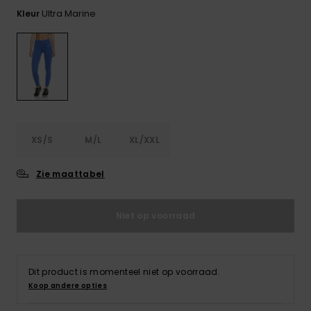
FAQ
Playsuits
Riemen &
Snowboard
bekijken
Ultra Marine
Kleur
Technische
portemonne
ROXY APP
tassen
Shorts
Surf
Handschoen
VERLANGLIJST
Snow
& sjaals
Rokken
Accessoires
Schultassen
Schoolartik
Hoeden &
mutsen
Accessoires
XS/S
M/L
XL/XXL
Zonnebrillen
Zie maattabel
Wetsuits
Niet op voorraad
Rashguards
neopreen
Dit product is momenteel niet op voorraad.
accessoires
Koop andere opties