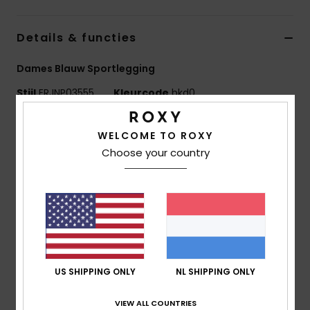
Swim
Details & functies
Kleding
Dames Blauw Sportlegging
Accessoires
Stijl
ERJNP03555
Kleurcode
bkd0
Kenmerken
Schoenen
WELCOME TO ROXY
Choose your country
Collectie:
Active-collectie
Stof:
Stof van ribgebreid, getextureerd, rekbaar
Fitness
nylon en elastaan
Coating: Waterafstotende hydrofobe Dryflight®
Snow
coating
Pasvorm:
Strak model
Taille:
Hoge taille
US SHIPPING ONLY
NL SHIPPING ONLY
Sluiting:
Vaste sluiting
Binnenbeenlengte:
28" binnenbeenlengte
VIEW ALL COUNTRIES
Andere kenmerken:
Comfortabele stof die aanvoelt