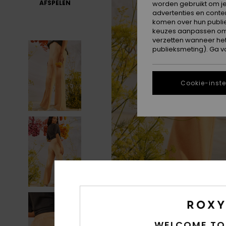
AFSPELEN
worden gebruikt om je
advertenties en conte
komen over hun publie
keuzes aanpassen om c
verzetten wanneer he
publieksmeting). Ga v
Cookie-inste
WELCOME TO