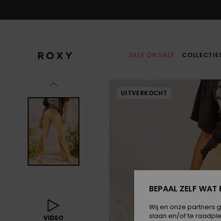
Ga
naar
Productinformatie
SALE ON SALE
COLLECTIE
UITVERKOCHT
BEPAAL ZELF WAT 
Wij en onze partners 
slaan en/of te raadpl
VIDEO