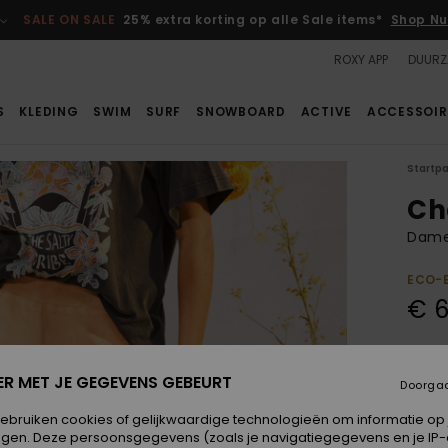
SALE ON SALE
25% extra korting op alle Sale items*
Shop Nu
ROXY APP
DUURZ
S
KLEDING
SWIM
SURF
SNOWBOARD
ACTIVE
ACCESSOIR
Startp
Ch
Dames
ECO-
€ 6
Kleur
ER MET JE GEGEVENS GEBEURT
Doorga
gebruiken cookies of gelijkwaardige technologieën om informatie op
egen. Deze persoonsgegevens (zoals je navigatiegegevens en je IP