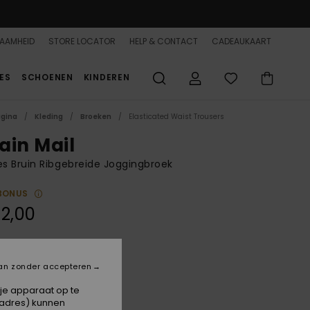
AAMHEID
STORE LOCATOR
HELP & CONTACT
CADEAUKAART
ES
SCHOENEN
KINDEREN
agina
Kleding
Broeken
Elasticated Waist Trousers
ain Mail
 Bruin Ribgebreide Joggingbroek
BONUS
2,00
Hazelnut
an zonder accepteren
 je apparaat op te
-adres) kunnen