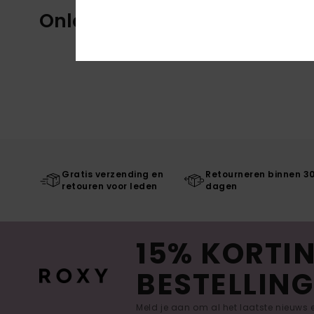
Onlangs bekeken
Gratis verzending en
Retourneren binnen 3
retouren voor leden
dagen
15% KORTIN
BESTELLING
Meld je aan om al het laatste nieuws