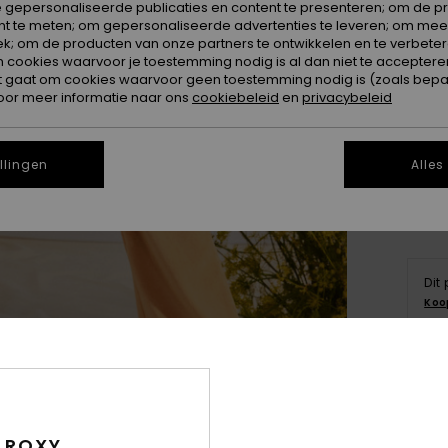
 gepersonaliseerde publicaties en content te presenteren; om de pr
nt te meten; om gepersonaliseerde advertenties te leveren; om meer
k; om de producten van onze partners te ontwikkelen en te verbetere
ookies waarvoor je toestemming nodig is al dan niet te accepteren
t gaat om cookies waarvoor geen toestemming nodig is (zoals bepa
X
oor meer informatie naar ons
cookiebeleid
en
privacybeleid
Zi
llingen
Alles
Dit
Koo
Deta
Dames
 ROXY