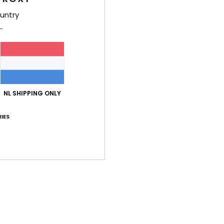
Stijl
E
untry
Kenm
S
g/m
F
T
NL SHIPPING ONLY
S
IES
B
Same
elast
Bez