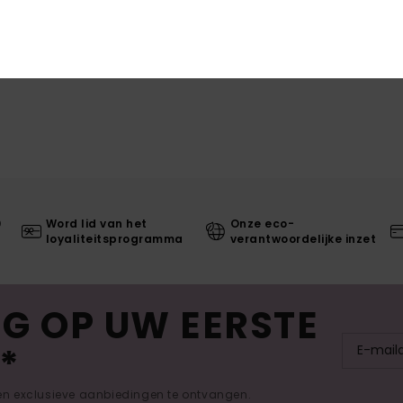
0
Word lid van het
Onze eco-
loyaliteitsprogramma
verantwoordelijke inzet
G OP UW EERSTE
*
 en exclusieve aanbiedingen te ontvangen.