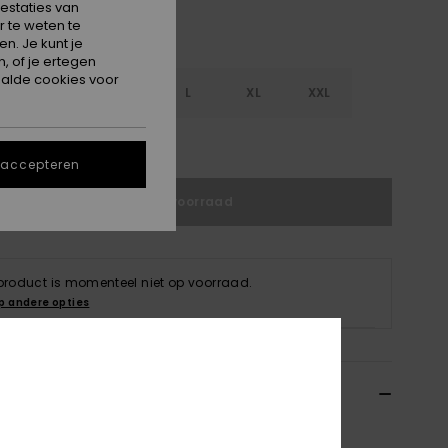
estaties van
 te weten te
n. Je kunt je
, of je ertegen
alde cookies voor
S
S
M
L
XL
XXL
e maattabel
 accepteren
Niet op voorraad
 product is momenteel niet op voorraad.
p andere opties
ils & functies
 Bruin Ribgebreide Joggingbroek