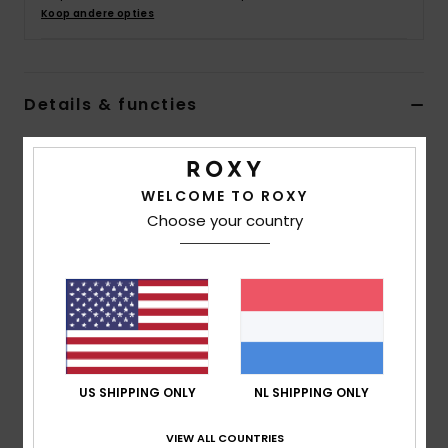
Swim
Koop andere opties
Kleding
Details & functies
Accessoires
Dames Wit Korte Top met Fladdermouw
Stijl
ERJWT03626
Kleurcode
wbs0
Schoenen
WELCOME TO ROXY
Choose your country
Kenmerken
Fitness
Stof: Katoenen gaasstof
Fit: Easy fit
Snow
Halslijn: V-hals
Mouwen: Dwarrelmouwen
Sluiting: Om over het hoofd aan te trekken
US SHIPPING ONLY
NL SHIPPING ONLY
Andere kenmerken: Onafgewerkte randen bij de
mouwen en zoom
VIEW ALL COUNTRIES
Halslijn met omzoomd elastiek