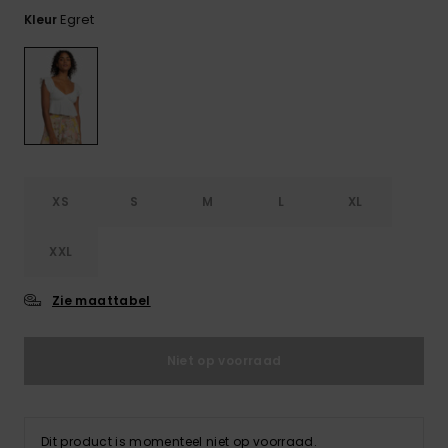
FAQ
Playsuits
Riemen &
Snowboard
bekijken
Egret
Kleur
Technische
portemonne
ROXY APP
tassen
Shorts
Surf
Handschoen
VERLANGLIJST
Snow
& sjaals
Rokken
Accessoires
Schultassen
Schoolartik
Hoeden &
mutsen
Accessoires
XS
S
M
L
XL
Zonnebrillen
XXL
Wetsuits
Zie maattabel
Rashguards
Niet op voorraad
neopreen
accessoires
Dit product is momenteel niet op voorraad.