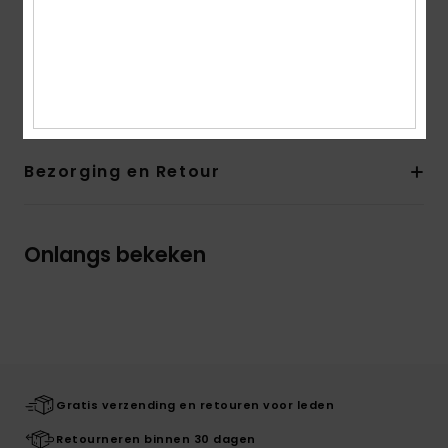
Band onder de buste om het model makkelijk aan te
trekken
Samenstelling
[Hoofdstof] 100% katoen
Bezorging en Retour
Onlangs bekeken
Gratis verzending en retouren voor leden
Retourneren binnen 30 dagen