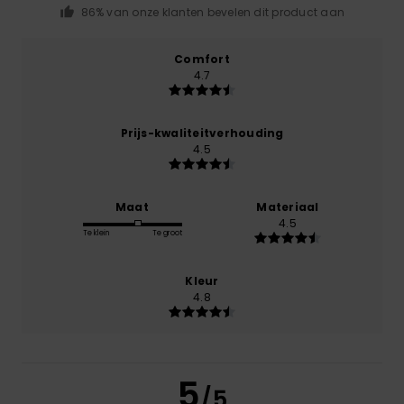
86% van onze klanten bevelen dit product aan
Comfort
4.7
Prijs-kwaliteitverhouding
4.5
Maat
Materiaal
4.5
Te klein
Te groot
Kleur
4.8
5
/5