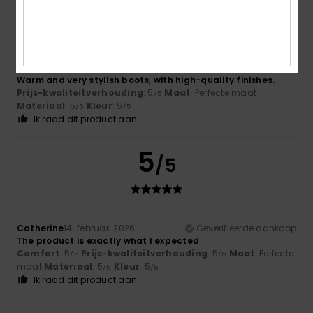
5
/5
Raphaëlle
18. februari 2026
Geverifieerde aankoop
Warm and very stylish boots, with high-quality finishes.
Prijs-kwaliteitverhouding
: 5
Maat
: Perfecte maat
/5
Materiaal
: 5
Kleur
: 5
/5
/5
Ik raad dit product aan
5
/5
Catherine
14. februari 2026
Geverifieerde aankoop
The product is exactly what I expected
Comfort
: 5
Prijs-kwaliteitverhouding
: 5
Maat
: Perfecte
/5
/5
maat
Materiaal
: 5
Kleur
: 5
/5
/5
Ik raad dit product aan