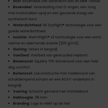
Stof:
Bovendeel van waterdicht leer en MMF-textiel
Bovendeel:
Vetersluiting met D-ringen, een tong
met inzetstukken opzij en een gevoerde kraag van
synthetisch bont
Waterdichtheid:
5K DryFlight® technologie voor een
goede waterdichtheid
Isolatie:
WarmFlight® x3 technologie voor een extra
warme en ademende isolatie [200 g/m2]
Sluiting:
Veters in bergstijl
Voetbed:
Voetbed van gerecycled nepbont
Binnenzool:
Squishy TPE-binnenzool voor een hele
dag comfort
Buitenzool:
Lasconstructie met middenzool van
schokdempend schuim en een ROXY-onderkant in
bergstijl
Voering:
Schacht gevoerd met imitatiebont
Hakhoogte:
38 mm
Branding:
Logo in reliëf op de hiel