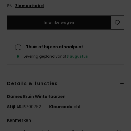
Swim
Zie maattabel
Kleding
In winkelwagen
Accessoires
Thuis of bij een afhaalpunt
Schoenen
Levering gepland vanaf
8 augustus
Fitness
Details & functies
Snow
Dames Bruin Winterlaarzen
Stijl
ARJB700752
Kleurcode
chl
Kenmerken