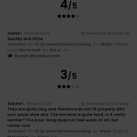
4
/5
Joelle
9. februari 2026
Geverifieerde aankoop
Quality and Style
Comfort
: 5
Prijs-kwaliteitverhouding
: 4
Maat
: Perfecte
/5
/5
maat
Materiaal
: 4
Kleur
: 4
/5
/5
Ik raad dit product aan
3
/5
Sabine
6. februari 2026
Geverifieerde aankoop
They are quite long and therefore do not fit properly with
your usual shoe size. The material is quite hard. Is it really
leather? The inner lining does not feel warm at all, but
rather cool.
Comfort
: 3
Prijs-kwaliteitverhouding
: 3
Maat
: Te groot
/5
/5
Materiaal
: 2
Kleur
: 4