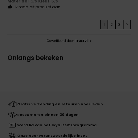
Materiaal
: 5
Kleur
: 5
/5
/5
Ik raad dit product aan
1
2
3
>
Geverifieerd door
TrustVille
Onlangs bekeken
Gratis verzending en retouren voor leden
Retourneren binnen 30 dagen
Word lid van het loyaliteitsprogramma
Onze eco-verantwoordelijke inzet