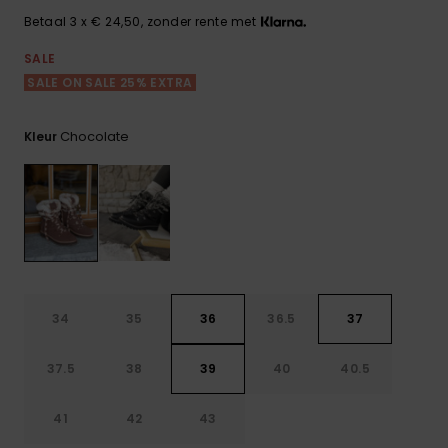
FAQ
Playsuits
Riemen &
Snowboard
bekijken
Betaal 3 x € 24,50, zonder rente met
Technische
portemonne
ROXY APP
tassen
SALE
Shorts
Surf
SALE ON SALE 25% EXTRA
Handschoen
VERLANGLIJST
Snow
& sjaals
Rokken
Accessoires
Schultassen
Chocolate
Kleur
Schoolartik
Hoeden &
mutsen
Accessoires
Zonnebrillen
Wetsuits
34
35
36
36.5
37
Rashguards
37.5
38
39
40
40.5
neopreen
accessoires
41
42
43