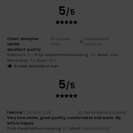
5
/5
Client anonyme
15. januari
Geverifieerde
vérifié
2026
aankoop
excellent quality
Comfort
: 5
Prijs-kwaliteitverhouding
: 5
Maat
: Klein
/5
/5
Materiaal
: 5
Kleur
: 5
/5
/5
Ik raad dit product aan
5
/5
Fabrice
12. januari 2026
Geverifieerde aankoop
Very nice shoes, good quality, comfortable and warm. My
wife is happy.
Prijs-kwaliteitverhouding
: 5
Maat
: Perfecte maat
/5