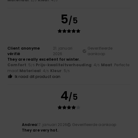
/5
/5
5
/5
Client anonyme
21. januari
Geverifieerde
vérifié
2026
aankoop
They are really excellent for winter.
Comfort
: 5
Prijs-kwaliteitverhouding
: 4
Maat
: Perfecte
/5
/5
maat
Materiaal
: 4
Kleur
: 5
/5
/5
Ik raad dit product aan
4
/5
Andrea
17. januari 2026
Geverifieerde aankoop
They are very hot.