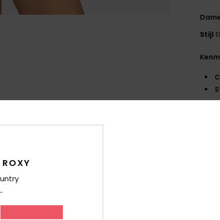
Dames
Stijl
E
Kenm
C
S
p
M
B
Roxy
A
 ROXY
een
A
untry
S
Same