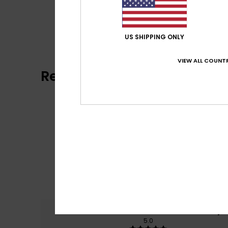
US SHIPPING ONLY
VIEW ALL COUNTR
Reviews van klanten
Comfort
Prijs
5.0