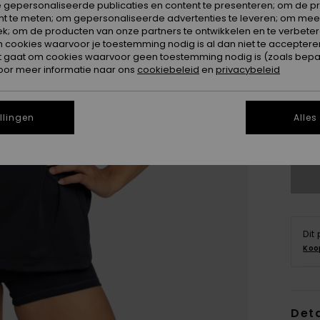
 gepersonaliseerde publicaties en content te presenteren; om de pr
nt te meten; om gepersonaliseerde advertenties te leveren; om meer
k; om de producten van onze partners te ontwikkelen en te verbetere
ookies waarvoor je toestemming nodig is al dan niet te accepteren
t gaat om cookies waarvoor geen toestemming nodig is (zoals bepa
oor meer informatie naar ons
cookiebeleid
en
privacybeleid
X
llingen
Alles
Zi
Dit
Koo
Deta