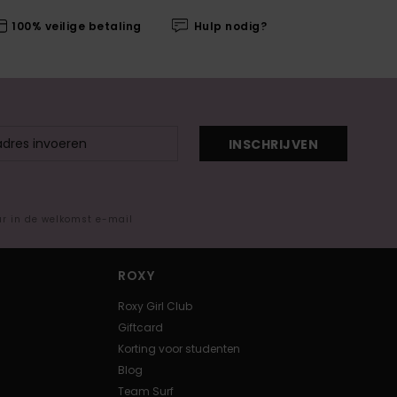
100% veilige betaling
Hulp nodig?
INSCHRIJVEN
ar in de welkomst e-mail
ROXY
Roxy Girl Club
Giftcard
Korting voor studenten
Blog
Team Surf