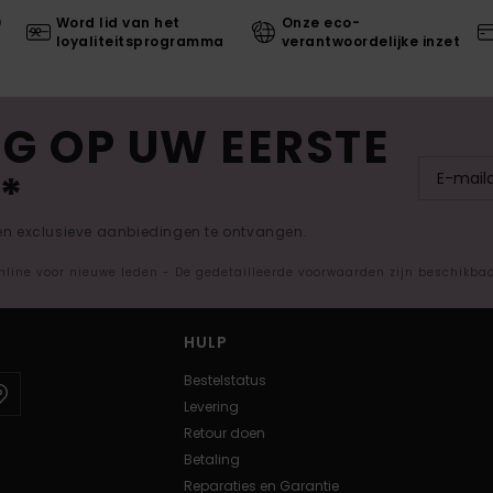
0
Word lid van het
Onze eco-
loyaliteitsprogramma
verantwoordelijke inzet
G OP UW EERSTE
*
 en exclusieve aanbiedingen te ontvangen.
nline voor nieuwe leden - De gedetailleerde voorwaarden zijn beschikba
HULP
Bestelstatus
Levering
Retour doen
Betaling
Reparaties en Garantie