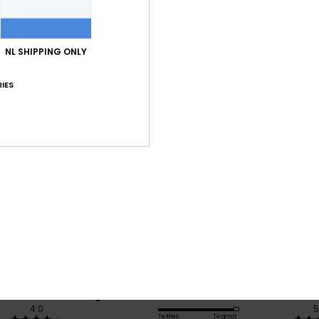
Bez
NL SHIPPING ONLY
IES
Gemiddelde score
4.0
/5
gebaseerd op
1 geverifieerde beoordelingen
sinds maart 2026
100% van onze klanten bevelen dit product aan
-kwaliteitverhouding
Maat
Mate
4.0
5
Te klein
Te groot