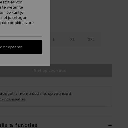
estaties van
 te weten te
n. Je kunt je
, of je ertegen
alde cookies voor
S
S
M
L
XL
XXL
 accepteren
e maattabel
Niet op voorraad
 product is momenteel niet op voorraad.
p andere opties
ils & functies