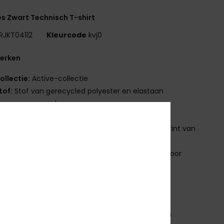
 Zwart Technisch T-shirt
RJKT04112
Kleurcode
kvj0
erken
ollectie:
Active-collectie
tof:
Stof van gerecycled polyester en elastaan
asvorm:
normale pasvorm
ouwen:
Korte raglanmouwen
randing:
Tape op de achterkant met siliconen print van
-logo's
ndere kenmerken:
Ventilatieopening op de rug voor
 goed ademend vermogen.
demend
neldrogend
nstelling
85% gerecycled polyester, 15% elastaan