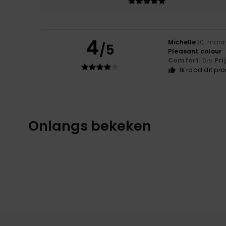
4
Michelle
20. maar
/5
Pleasant colour
Comfort
: 5
Pri
/5
Ik raad dit pr
Onlangs bekeken