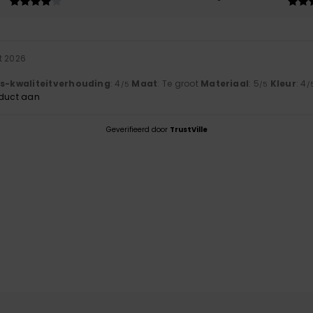
t 2026
js-kwaliteitverhouding
: 4
Maat
: Te groot
Materiaal
: 5
Kleur
: 4
/5
/5
/
oduct aan
Geverifieerd door
TrustVille