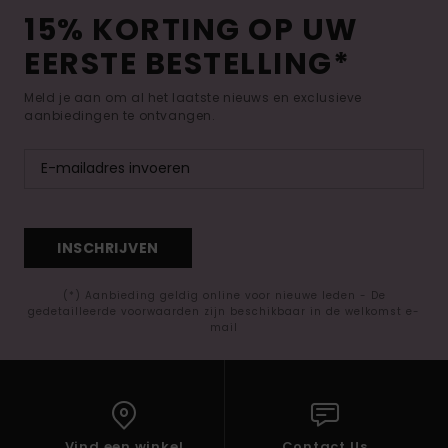
15% KORTING OP UW
EERSTE BESTELLING*
Meld je aan om al het laatste nieuws en exclusieve
aanbiedingen te ontvangen.
INSCHRIJVEN
(*) Aanbieding geldig online voor nieuwe leden - De
gedetailleerde voorwaarden zijn beschikbaar in de welkomst e-
mail
Vind een winkel
Contact Us