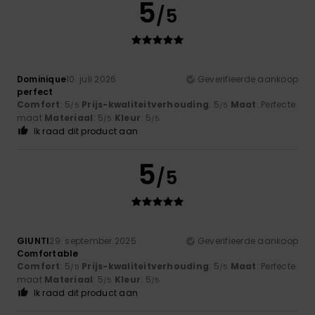
5
/5
Dominique
10. juli 2026
Geverifieerde aankoop
perfect
Comfort
: 5
Prijs-kwaliteitverhouding
: 5
Maat
: Perfecte
/5
/5
maat
Materiaal
: 5
Kleur
: 5
/5
/5
Ik raad dit product aan
5
/5
GIUNTI
29. september 2025
Geverifieerde aankoop
Comfortable
Comfort
: 5
Prijs-kwaliteitverhouding
: 5
Maat
: Perfecte
/5
/5
maat
Materiaal
: 5
Kleur
: 5
/5
/5
Ik raad dit product aan