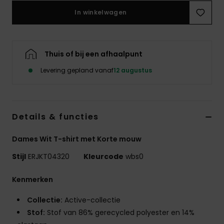
Swim
In winkelwagen
Kleding
Thuis of bij een afhaalpunt
Accessoires
Levering gepland vanaf
12 augustus
Schoenen
Details & functies
Fitness
Dames Wit T-shirt met Korte mouw
Snow
Stijl
ERJKT04320
Kleurcode
wbs0
Kenmerken
Collectie:
Active-collectie
Stof:
Stof van 86% gerecycled polyester en 14%