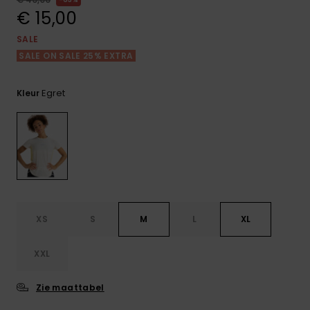
FAQ
Playsuits
Riemen &
Snowboard
bekijken
€ 15,00
Technische
portemonne
ROXY APP
tassen
SALE
Shorts
Surf
SALE ON SALE 25% EXTRA
Handschoen
VERLANGLIJST
Snow
& sjaals
Rokken
Accessoires
Schultassen
Egret
Kleur
Schoolartik
Hoeden &
mutsen
Accessoires
Zonnebrillen
Wetsuits
XS
S
M
L
XL
Rashguards
XXL
neopreen
accessoires
Zie maattabel