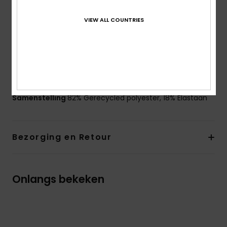
Bandjes in contrastkleur
VIEW ALL COUNTRIES
Pads:
Verwijderbare pads voor 12 tot 16 jaar
Sluiting:
Ring en schuifsluiting
Bedekking:
Volledige bedekking van de billen
Branding:
Rubberen ROXY-print op de borst
ROXY-hartlogo aan de onderkant
Samenstelling
82% Gerecycled polyester, 18% Elastaan
Bezorging en Retour
Onlangs bekeken