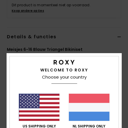
Swim
Dit product is momenteel niet op voorraad.
Koop andere opties
Kleding
Details & functies
Accessoires
Meisjes 6-16 Blauw Triangel Bikiniset
Schoenen
Stijl
ERGX203545
Kleurcode
xbbw
WELCOME TO ROXY
Fitness
Kenmerken
Choose your country
Collectie:
Bico Basic Active-collectie
Snow
Stof:
Zachte, stretch en chloorbestendige,
gerecyclede polyester stof
Vorm:
Set met triangelbeha
Halslijn:
V-hals
Bandjes:
verstelbare bandjes met ring en
US SHIPPING ONLY
NL SHIPPING ONLY
schuifsluiting