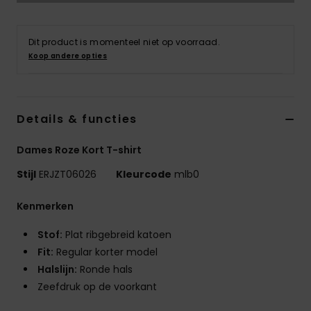
Swim
Dit product is momenteel niet op voorraad.
Kleding
Koop andere opties
Accessoires
Details & functies
Schoenen
Dames Roze Kort T-shirt
Fitness
Stijl
ERJZT06026
Kleurcode
mlb0
Kenmerken
Snow
Stof:
Plat ribgebreid katoen
Fit:
Regular korter model
Halslijn:
Ronde hals
Zeefdruk op de voorkant