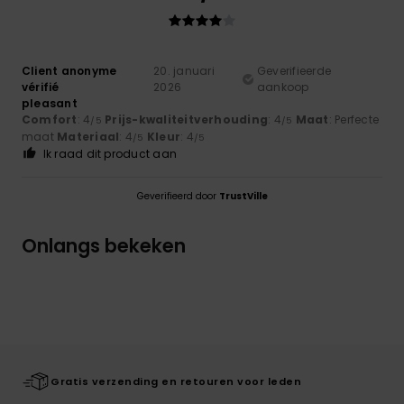
Client anonyme
20. januari
Geverifieerde
vérifié
2026
aankoop
pleasant
Comfort
: 4
Prijs-kwaliteitverhouding
: 4
Maat
: Perfecte
/5
/5
maat
Materiaal
: 4
Kleur
: 4
/5
/5
Ik raad dit product aan
Geverifieerd door
TrustVille
Onlangs bekeken
Gratis verzending en retouren voor leden