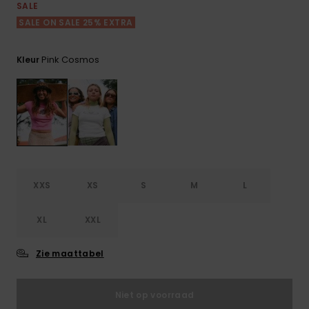
FAQ
Playsuits
Riemen &
Snowboard
SALE
bekijken
Technische
portemonne
SALE ON SALE 25% EXTRA
ROXY APP
tassen
Shorts
Surf
Handschoen
Pink Cosmos
Kleur
VERLANGLIJST
Snow
& sjaals
Rokken
Accessoires
Schultassen
Schoolartik
Hoeden &
mutsen
Accessoires
Zonnebrillen
XXS
XS
S
M
L
Wetsuits
XL
XXL
Rashguards
Zie maattabel
neopreen
accessoires
Niet op voorraad