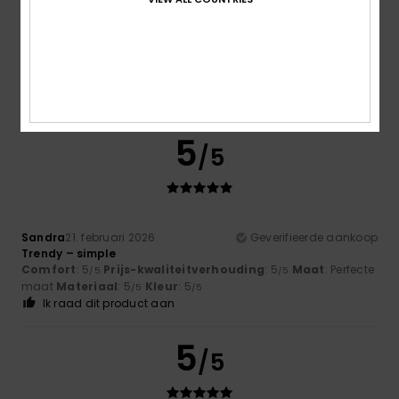
Client anonyme
14. maart
Geverifieerde
vérifié
2026
aankoop
What I was expecting
Comfort
: 5
Prijs-kwaliteitverhouding
: 5
Maat
: Groot
/5
/5
Materiaal
: 5
Kleur
: 4
/5
/5
Ik raad dit product aan
5
/5
Sandra
21. februari 2026
Geverifieerde aankoop
Trendy – simple
Comfort
: 5
Prijs-kwaliteitverhouding
: 5
Maat
: Perfecte
/5
/5
maat
Materiaal
: 5
Kleur
: 5
/5
/5
Ik raad dit product aan
5
/5