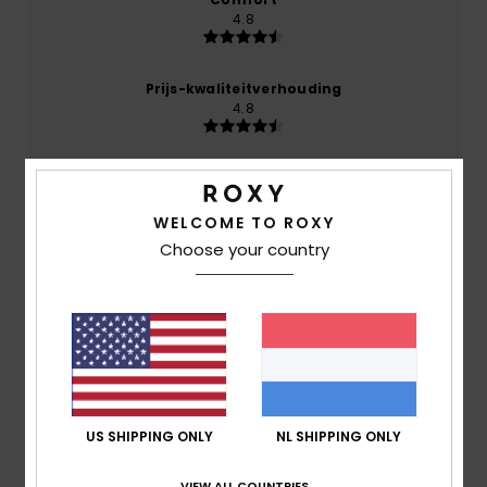
4.8
Prijs-kwaliteitverhouding
4.8
Maat
Materiaal
4.8
Te klein
Te groot
WELCOME TO ROXY
Choose your country
Kleur
4.6
4
/5
US SHIPPING ONLY
NL SHIPPING ONLY
VIEW ALL COUNTRIES