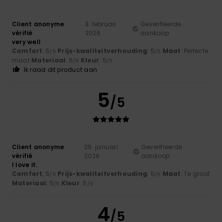
Client anonyme
3. februari
Geverifieerde
vérifié
2026
aankoop
very well
Comfort
: 5
Prijs-kwaliteitverhouding
: 5
Maat
: Perfecte
/5
/5
maat
Materiaal
: 5
Kleur
: 5
/5
/5
Ik raad dit product aan
5
/5
Client anonyme
26. januari
Geverifieerde
vérifié
2026
aankoop
I love it.
Comfort
: 5
Prijs-kwaliteitverhouding
: 5
Maat
: Te groot
/5
/5
Materiaal
: 5
Kleur
: 5
/5
/5
4
/5