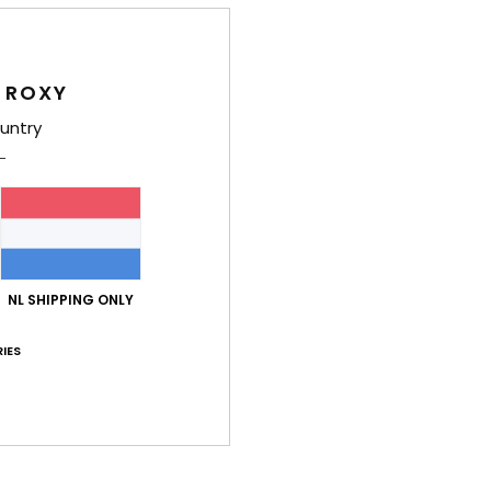
Dames
Stijl
E
 ROXY
Kenm
untry
S
V
O
V
B
en s
NL SHIPPING ONLY
S
te v
IES
C
B
gewe
R