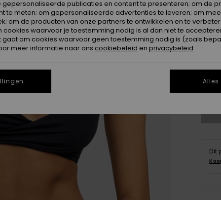
 gepersonaliseerde publicaties en content te presenteren; om de pr
nt te meten; om gepersonaliseerde advertenties te leveren; om meer
k; om de producten van onze partners te ontwikkelen en te verbetere
ookies waarvoor je toestemming nodig is al dan niet te accepteren
t gaat om cookies waarvoor geen toestemming nodig is (zoals bepa
oor meer informatie naar ons
cookiebeleid
en
privacybeleid
X
llingen
Alles
Zi
Dit
Koo
Deta