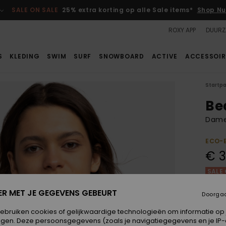
SALE ON SALE
25% extra korting op alle Sale items*
Shop Nu
ROXY APP
DUURZ
S
KLEDING
SWIM
SURF
SNOWBOARD
ACTIVE
ACCESSOIR
Startp
Be
Dames
ECO-
€ 3
SALE 
ER MET JE GEGEVENS GEBEURT
Doorga
Kleur
gebruiken cookies of gelijkwaardige technologieën om informatie op
egen. Deze persoonsgegevens (zoals je navigatiegegevens en je IP