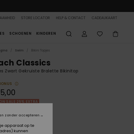
AAMHEID
STORE LOCATOR
HELP & CONTACT
CADEAUKAART
ES
SCHOENEN
KINDEREN
agina
Swim
Bikini Topjes
ach Classics
 Zwart Gekruiste Bralette Bikinitop
BONUS
5,00
ON SALE 25% EXTRA
an zonder accepteren
Anthracite
 je apparaat op te
-adres) kunnen