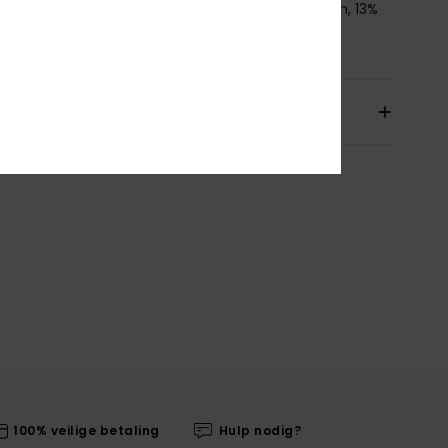
nstelling
[Hoofdmateriaal] 87% gerecycled nylon, 13%
aan
orging en Retour
100% veilige betaling
Hulp nodig?