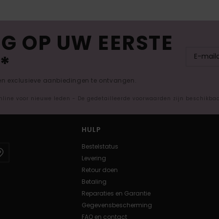
G OP UW EERSTE
*
 en exclusieve aanbiedingen te ontvangen.
nline voor nieuwe leden - De gedetailleerde voorwaarden zijn beschikba
HULP
Bestelstatus
Levering
Retour doen
Betaling
Reparaties en Garantie
Gegevensbescherming
FAQ en contact