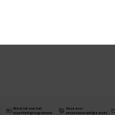
Same
elast
Bez
0
Word lid van het
Onze eco-
loyaliteitsprogramma
verantwoordelijke inzet