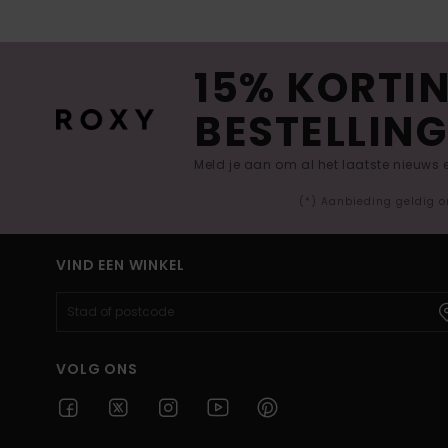
15% KORTIN
BESTELLING
Meld je aan om al het laatste nieuws
(*) Aanbieding geldig o
VIND EEN WINKEL
VOLG ONS