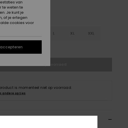
estaties van
 te weten te
n. Je kunt je
, of je ertegen
alde cookies voor
S
S
M
L
XL
XXL
 accepteren
e maattabel
Niet op voorraad
 product is momenteel niet op voorraad.
p andere opties
ils & functies