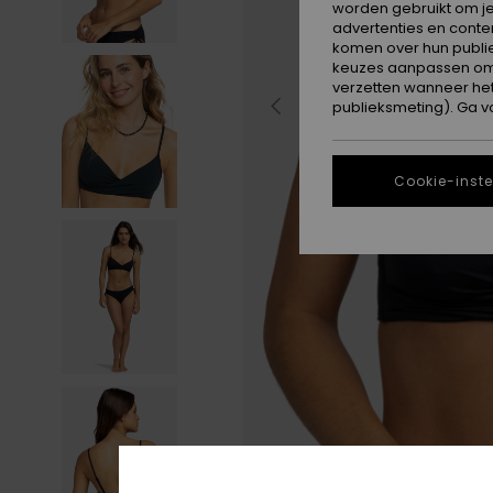
worden gebruikt om je
advertenties en conte
komen over hun publie
keuzes aanpassen om c
verzetten wanneer he
publieksmeting). Ga v
Cookie-inste