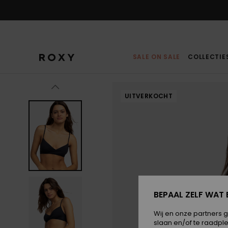
Ga
naar
Productinformatie
SALE ON SALE
COLLECTIE
UITVERKOCHT
BEPAAL ZELF WAT 
Wij en onze partners 
slaan en/of te raadpl