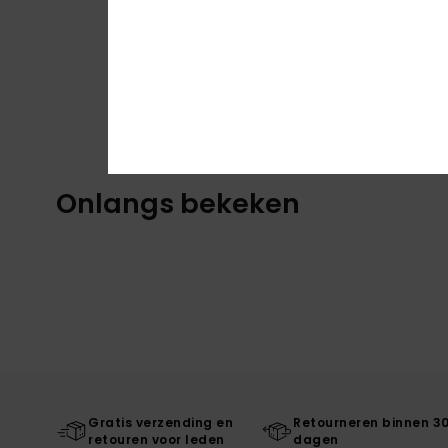
Onlangs bekeken
Gratis verzending en
Retourneren binnen 3
retouren voor leden
dagen