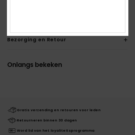
Logo:
Metalen ROXY-plaatje
Samenstelling
95% katoen 5% elastaan
Bezorging en Retour
Onlangs bekeken
Gratis verzending en retouren voor leden
Retourneren binnen 30 dagen
Word lid van het loyaliteitsprogramma