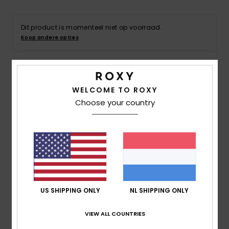
Swim
Dit product is momenteel niet op voorraad.
Kleding
Koop andere opties
Accessoires
Details & functies
WELCOME TO ROXY
Schoenen
Choose your country
Dames Groen Gestreepte ribgebreide jurk
Stijl
ERJKD03470
Kleurcode
gny5
Fitness
Kenmerken
Snow
Stof:
Ribgebreide stof van katoen en elastaan [250
g/m2]
US SHIPPING ONLY
NL SHIPPING ONLY
pasvorm:
bodycon pasvorm
Halslijn:
Ronde hals
VIEW ALL COUNTRIES
Mouwen:
Mouwloos