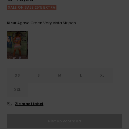
FAQ
Playsuits
Riemen &
Snowboard
bekijken
Technische
portemonne
SALE ON SALE 25% EXTRA
ROXY APP
tassen
Shorts
Surf
Agave Green Very Vista Stripeh
Kleur
Handschoen
VERLANGLIJST
Snow
& sjaals
Rokken
Accessoires
Schultassen
Schoolartik
Hoeden &
mutsen
Accessoires
Zonnebrillen
XS
S
M
L
XL
Wetsuits
XXL
Rashguards
Zie maattabel
neopreen
accessoires
Niet op voorraad