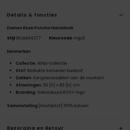
Swim
Details & functies
Kleding
Dames Roze Poncho Handdoek
Accessoires
Stijl
ERJAA04377
Kleurcode
mgz0
Kenmerken
Schoenen
Collectie:
Atlas-collectie
Stof:
Bedrukte katoenen badstof
Fitness
Zakken:
Kangoeroezakken aan de voorkant
Afmetingen:
151 [h] x 83 [b] cm
Snow
Branding:
Geborduurd ROXY-logo
Samenstelling
[Hoofdstof] 100% katoen
Bezorging en Retour