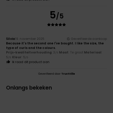
5
/5
Silvia
19. november 2025
Geverifieerde aankoop
Because it's the second one I've bought. I like the size, the
type of curls and the colours.
Prijs-kwaliteitverhouding
: 3
Maat
: Te groot
Materiaal
:
/5
5
Kleur
: 5
/5
/5
Ik raad dit product aan
Geverifieerd door
TrustVille
Onlangs bekeken