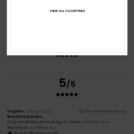
3.0
VIEW ALL COUNTRIES
Maat
Materiaal
4.5
Te klein
Te groot
Kleur
5.0
5
/5
Virginie
8. februari 2026
Geverifieerde aankoop
Beautiful poncho
Prijs-kwaliteitverhouding
: 3
Maat
: Perfecte maat
/5
Materiaal
: 4
Kleur
: 5
/5
/5
Ik raad dit product aan