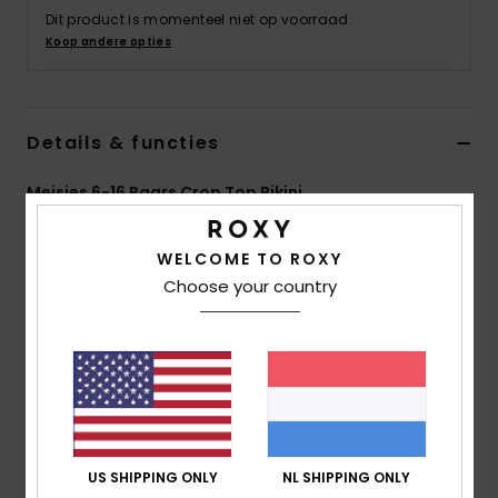
Swim
Dit product is momenteel niet op voorraad.
Koop andere opties
Kleding
Details & functies
Accessoires
Meisjes 6-16 Paars Crop Top Bikini
Schoenen
Stijl
ERGX203548
Kleurcode
pkl0
WELCOME TO ROXY
Fitness
Kenmerken
Choose your country
Collectie:
Aruba-collectie
Snow
Stof:
Zachte, stevige, gerecyclede, bestendige en
rekbare polyester stof
Vorm:
Set met korte top
Halslijn:
Rechte hals
Bandjes:
verstelbare bandjes met ring en
US SHIPPING ONLY
NL SHIPPING ONLY
schuifsluiting