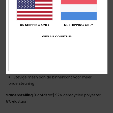
elastaan
Vorm:
Bralette
Halslijn:
Diepe ronde hals
Ondersteuning:
grote ondersteuning
US SHIPPING ONLY
NL SHIPPING ONLY
Vulling:
Verwijderbare pads
Bandjes:
Bandjes verstelbaar met ring en
VIEW ALL COUNTRIES
schuifsluiting
Sluiting:
Vlinder clipsluiting
Bedekking:
volledige bedekking
Cupmaat:
Meest geschikt voor cupmaat D
Branding:
Rubberen ROXY-plaatje
Andere kenmerken:
Verborgen beugels
Stevige mesh aan de binnenkant voor meer
ondersteuning
Samenstelling
[Hoofdstof] 92% gerecycled polyester,
8% elastaan