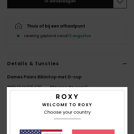
In winkelwagen
Swim
Kleding
Thuis of bij een afhaalpunt
Levering gepland vanaf
12 augustus
Accessoires
Schoenen
Details & functies
Fitness
Dames Paars Bikinitop met D-cup
Stijl
ERJX305428
Kleurcode
ppm0
Snow
Kenmerken
WELCOME TO ROXY
Choose your country
Collectie:
Aruba-collectie
Stof:
Zachte, stevige, gerecyclede, bestendige en
rekbare stof van 92% gerecycled polyester en 8%