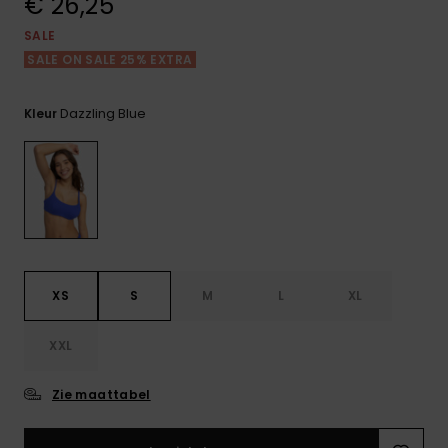
€ 26,25
FAQ
Playsuits
Riemen &
Snowboard
bekijken
Technische
portemonne
SALE
ROXY APP
tassen
SALE ON SALE 25% EXTRA
Shorts
Surf
Handschoen
VERLANGLIJST
Snow
& sjaals
Dazzling Blue
Kleur
Rokken
Accessoires
Schultassen
Schoolartik
Hoeden &
mutsen
Accessoires
Zonnebrillen
XS
S
M
L
XL
Wetsuits
XXL
Rashguards
neopreen
Zie maattabel
accessoires