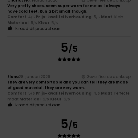
Charlotte
3. februari 2026
Geverifieerde aankoop
Very pretty shoes, seem super warm for me as I always
have cold feet. Run a bit small though.
Comfort
: 4
Prijs-kwaliteitverhouding
: 5
Maat
: Klein
/5
/5
Materiaal
: 5
Kleur
: 5
/5
/5
Ik raad dit product aan
5
/5
Elena
28. januari 2026
Geverifieerde aankoop
They are very comfortable and you can tell they are made
of good material; they are very warm.
Comfort
: 5
Prijs-kwaliteitverhouding
: 4
Maat
: Perfecte
/5
/5
maat
Materiaal
: 5
Kleur
: 5
/5
/5
Ik raad dit product aan
5
/5