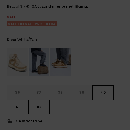
FAQ
Playsuits
Riemen &
Snowboard
bekijken
Betaal 3 x € 16,50, zonder rente met
Technische
portemonne
ROXY APP
tassen
SALE
Shorts
Surf
SALE ON SALE 25% EXTRA
Handschoen
VERLANGLIJST
Snow
& sjaals
Rokken
Accessoires
Schultassen
White/tan
Kleur
Schoolartik
Hoeden &
mutsen
Accessoires
Zonnebrillen
Wetsuits
36
37
38
39
40
Rashguards
41
42
neopreen
accessoires
Zie maattabel