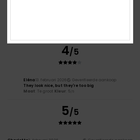
Marielle
14. februari 2026
Geverifieerde aankoop
Quality and appearance as shown in the photos
Comfort
: 4
Prijs-kwaliteitverhouding
: 4
Maat
: Perfecte
/5
/5
maat
Materiaal
: 5
Kleur
: 4
/5
/5
Ik raad dit product aan
4
/5
Eléna
13. februari 2026
Geverifieerde aankoop
They look nice, but they're too big
Maat
: Te groot
Kleur
: 5
/5
5
/5