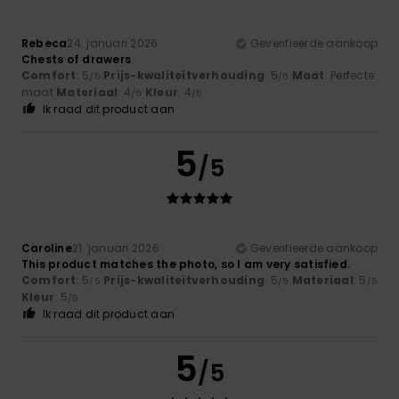
Rebeca
24. januari 2026
Geverifieerde aankoop
Chests of drawers
Comfort
: 5
Prijs-kwaliteitverhouding
: 5
Maat
: Perfecte
/5
/5
maat
Materiaal
: 4
Kleur
: 4
/5
/5
Ik raad dit product aan
5
/5
Caroline
21. januari 2026
Geverifieerde aankoop
This product matches the photo, so I am very satisfied.
Comfort
: 5
Prijs-kwaliteitverhouding
: 5
Materiaal
: 5
/5
/5
/5
Kleur
: 5
/5
Ik raad dit product aan
5
/5