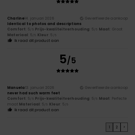
Charline
14. januari 2026
Geverifieerde aankoop
Identical to photos and descriptions
Comfort
: 5
Prijs-kwaliteitverhouding
: 5
Maat
: Groot
/5
/5
Materiaal
: 5
Kleur
: 5
/5
/5
Ik raad dit product aan
5
/5
Manuela
13. januari 2026
Geverifieerde aankoop
never had such warm feet
Comfort
: 5
Prijs-kwaliteitverhouding
: 5
Maat
: Perfecte
/5
/5
maat
Materiaal
: 5
Kleur
: 5
/5
/5
Ik raad dit product aan
1
2
>