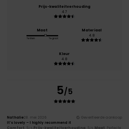
Prijs-kwaliteitverhouding
4.7
Maat
Materiaal
4.8
Te klein
Te groot
Kleur
4.8
5
/5
Nathalie
28. mei 2026
Geverifieerde aankoop
It’s lovely – I highly recommend it
Comfort
: 5
Prijs-kwaliteitverhouding
: 5
Maat
: Perfecte
/5
/5