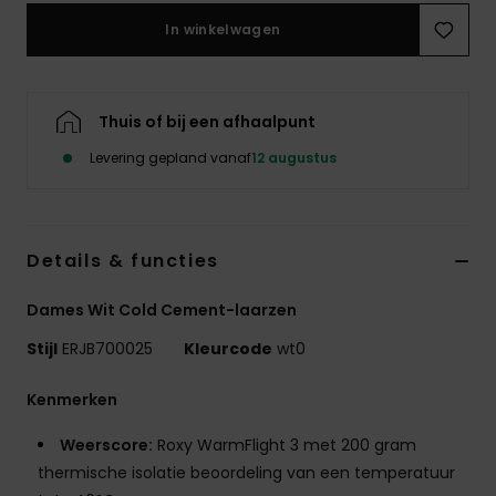
Swim
In winkelwagen
Kleding
Thuis of bij een afhaalpunt
Accessoires
Levering gepland vanaf
12 augustus
Schoenen
Details & functies
Fitness
Dames Wit Cold Cement-laarzen
Snow
Stijl
ERJB700025
Kleurcode
wt0
Kenmerken
Weerscore:
Roxy WarmFlight 3 met 200 gram
thermische isolatie beoordeling van een temperatuur