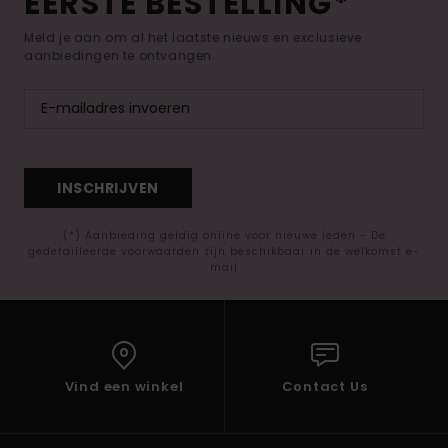
EERSTE BESTELLING*
Meld je aan om al het laatste nieuws en exclusieve
aanbiedingen te ontvangen.
INSCHRIJVEN
(*) Aanbieding geldig online voor nieuwe leden - De
gedetailleerde voorwaarden zijn beschikbaar in de welkomst e-
mail
Vind een winkel
Contact Us