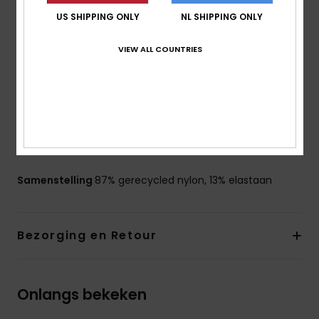
bedekking:
uitgesneden model
US SHIPPING ONLY
NL SHIPPING ONLY
Hoogte taille:
Halfhoge taille
Sluiting:
Geknoopt
VIEW ALL COUNTRIES
Branding:
Rubberen ROXY-plaatje
Andere kenmerken:
Zonder naden en geen
rubberen elastiek bij de opening van de pijpjes aan de
achterkant, zodat het model beter zit
De look van het product kan ietsje veranderen
afhankelijk van de plaatsing van de print
Samenstelling
87% gerecycled nylon, 13% elastaan
Bezorging en Retour
Onlangs bekeken