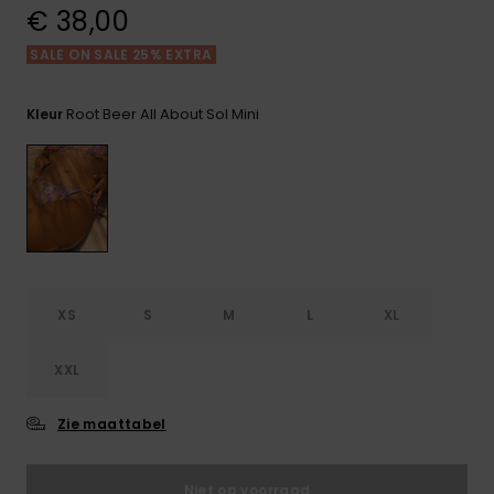
FAQ
Playsuits
Riemen &
Snowboard
€ 38,00
bekijken
Technische
portemonne
ROXY APP
tassen
SALE ON SALE 25% EXTRA
Shorts
Surf
Handschoen
VERLANGLIJST
Snow
Root Beer All About Sol Mini
& sjaals
Kleur
Rokken
Accessoires
Schultassen
Schoolartik
Hoeden &
mutsen
Accessoires
Zonnebrillen
XS
S
M
L
XL
Wetsuits
XXL
Rashguards
neopreen
Zie maattabel
accessoires
Niet op voorraad